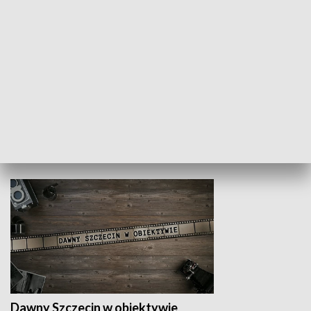
Z indeksem w ręku
Droga po suk
HISTORIA
Dawny Szczecin w obiektywie