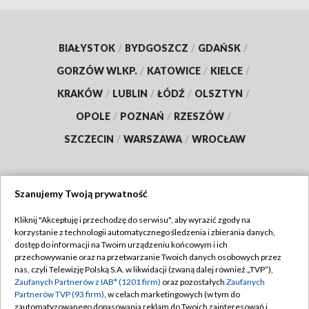
BIAŁYSTOK
/
BYDGOSZCZ
/
GDAŃSK
/
GORZÓW WLKP.
/
KATOWICE
/
KIELCE
/
KRAKÓW
/
LUBLIN
/
ŁÓDŹ
/
OLSZTYN
/
OPOLE
/
POZNAŃ
/
RZESZÓW
/
SZCZECIN
/
WARSZAWA
/
WROCŁAW
Szanujemy Twoją prywatność
Dołącz do nas:
Kliknij "Akceptuję i przechodzę do serwisu", aby wyrazić zgody na
korzystanie z technologii automatycznego śledzenia i zbierania danych,
TVP
dostęp do informacji na Twoim urządzeniu końcowym i ich
Abonament TVP
przechowywanie oraz na przetwarzanie Twoich danych osobowych przez
Regulamin TVP
nas, czyli Telewizję Polską S.A. w likwidacji (zwaną dalej również „TVP”),
Emisja w TVP
Polityka prywatności
Zaufanych Partnerów z IAB* (1201 firm)
oraz pozostałych
Zaufanych
Partnerów TVP (93 firm)
, w celach marketingowych (w tym do
Centrum informacji TVP
Moje zgody
zautomatyzowanego dopasowania reklam do Twoich zainteresowań i