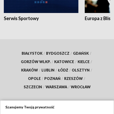
Serwis Sportowy
Europa z Blisk
BIAŁYSTOK
/
BYDGOSZCZ
/
GDAŃSK
/
GORZÓW WLKP.
/
KATOWICE
/
KIELCE
/
KRAKÓW
/
LUBLIN
/
ŁÓDŹ
/
OLSZTYN
/
OPOLE
/
POZNAŃ
/
RZESZÓW
/
SZCZECIN
/
WARSZAWA
/
WROCŁAW
Szanujemy Twoją prywatność
Dołącz do nas: