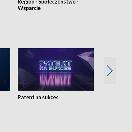
Region - Społeczeństwo -
Bez Barier
Wsparcie
Patent na sukces
Rolnictwo w 