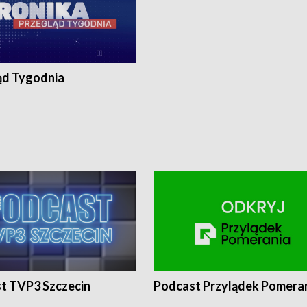
ąd Tygodnia
t TVP3 Szczecin
Podcast Przylądek Pomera