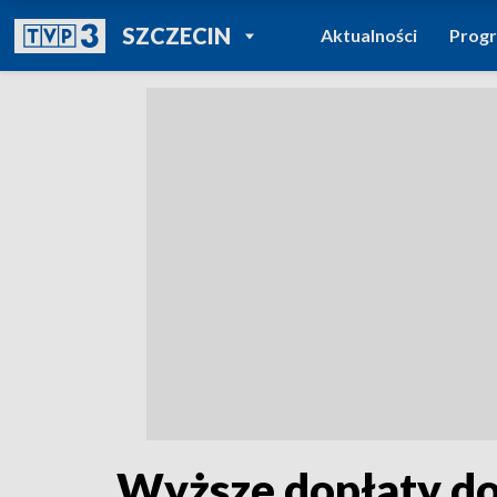
POWRÓT DO
SZCZECIN
Aktualności
Prog
TVP REGIONY
Wyższe dopłaty do 