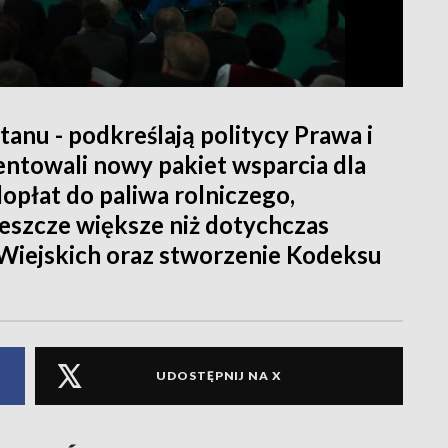
stanu - podkreślają politycy Prawa i
entowali nowy pakiet wsparcia dla
dopłat do paliwa rolniczego,
jeszcze większe niż dotychczas
Wiejskich oraz stworzenie Kodeksu
UDOSTĘPNIJ NA X