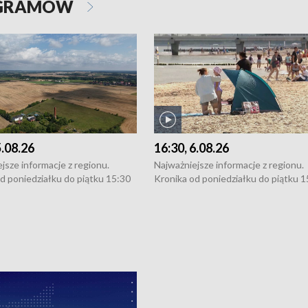
OGRAMÓW
5.08.26
16:30, 6.08.26
jsze informacje z regionu.
Najważniejsze informacje z regionu.
d poniedziałku do piątku 15:30
Kronika od poniedziałku do piątku 1
16:30 (+ rozmowa), 18:30, 21:30.
(flesz), 16:30 (+ rozmowa), 18:30, 21
y i święta 15:30 i 16:30
W weekendy i święta 15:30 i 16:30
8:30 i 21:30. Dziennikarze czekają
(flesz), 18:30 i 21:30. Dziennikarze c
a zgłoszenia: Szczecin - tel. 91-
na Państwa zgłoszenia: Szczecin - te
0, Koszalin - tel. 94-34-50-054,
4 8-10-400, Koszalin - tel. 94-34-50
ronika@tvp.pl.
e-mail: kronika@tvp.pl.