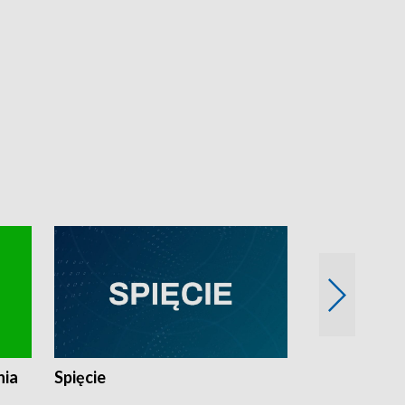
nia
Spięcie
Niedziałkow