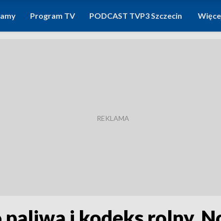
ramy
Program TV
PODCAST TVP3 Szczecin
Więce
paliwa i kodeks rolny. 