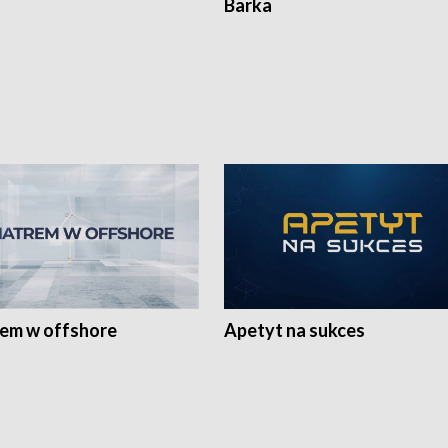
Barka
rem w offshore
Apetyt na sukces