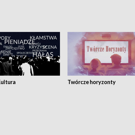
Kultura
Twórcze horyzonty