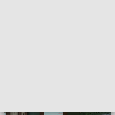
POWRÓT DO
SZCZECIN
TVP REGIONY
Budżet na kryzys. Sesja budżetowa w
szczecińskiej radzie miasta [WIDEO]
2022-12-14
Przemysław Plecan / kb