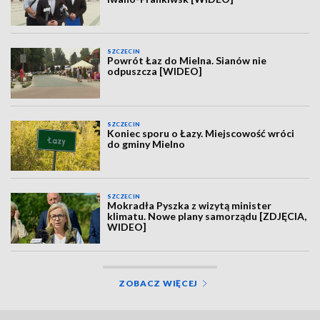
SZCZECIN
Powrót Łaz do Mielna. Sianów nie
odpuszcza [WIDEO]
SZCZECIN
Koniec sporu o Łazy. Miejscowość wróci
do gminy Mielno
SZCZECIN
Mokradła Pyszka z wizytą minister
klimatu. Nowe plany samorządu [ZDJĘCIA,
WIDEO]
ZOBACZ WIĘCEJ