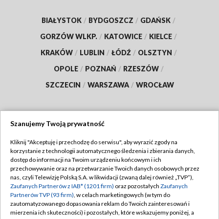
BIAŁYSTOK
/
BYDGOSZCZ
/
GDAŃSK
/
GORZÓW WLKP.
/
KATOWICE
/
KIELCE
/
KRAKÓW
/
LUBLIN
/
ŁÓDŹ
/
OLSZTYN
/
OPOLE
/
POZNAŃ
/
RZESZÓW
/
SZCZECIN
/
WARSZAWA
/
WROCŁAW
Szanujemy Twoją prywatność
Dołącz do nas:
Kliknij "Akceptuję i przechodzę do serwisu", aby wyrazić zgody na
korzystanie z technologii automatycznego śledzenia i zbierania danych,
TVP
dostęp do informacji na Twoim urządzeniu końcowym i ich
Abonament TVP
przechowywanie oraz na przetwarzanie Twoich danych osobowych przez
Regulamin TVP
nas, czyli Telewizję Polską S.A. w likwidacji (zwaną dalej również „TVP”),
Emisja w TVP
Polityka prywatności
Zaufanych Partnerów z IAB* (1201 firm)
oraz pozostałych
Zaufanych
Partnerów TVP (93 firm)
, w celach marketingowych (w tym do
Centrum informacji TVP
Moje zgody
zautomatyzowanego dopasowania reklam do Twoich zainteresowań i
mierzenia ich skuteczności) i pozostałych, które wskazujemy poniżej, a
Naziemna Telewizja Cyfrowa
Pomoc