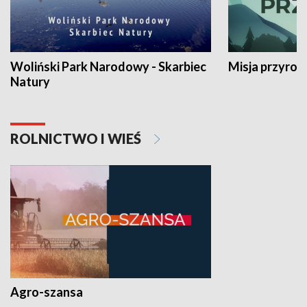
Woliński Park Narodowy - Skarbiec
Misja przyrod
Natury
ROLNICTWO I WIEŚ
Agro-szansa