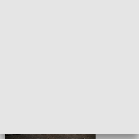
Z indeksem w ręku
Droga po suk
HISTORIA