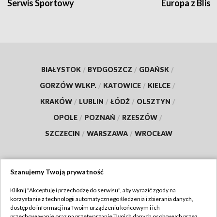
Serwis Sportowy
Europa z Blisk
BIAŁYSTOK
/
BYDGOSZCZ
/
GDAŃSK
/
GORZÓW WLKP.
/
KATOWICE
/
KIELCE
/
KRAKÓW
/
LUBLIN
/
ŁÓDŹ
/
OLSZTYN
/
OPOLE
/
POZNAŃ
/
RZESZÓW
/
SZCZECIN
/
WARSZAWA
/
WROCŁAW
Szanujemy Twoją prywatność
Dołącz do nas:
Kliknij "Akceptuję i przechodzę do serwisu", aby wyrazić zgody na
korzystanie z technologii automatycznego śledzenia i zbierania danych,
TVP
dostęp do informacji na Twoim urządzeniu końcowym i ich
Abonament TVP
przechowywanie oraz na przetwarzanie Twoich danych osobowych przez