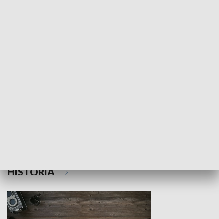
NAUKA I EDUKACJA
Z indeksem w ręku
Droga po suk
HISTORIA