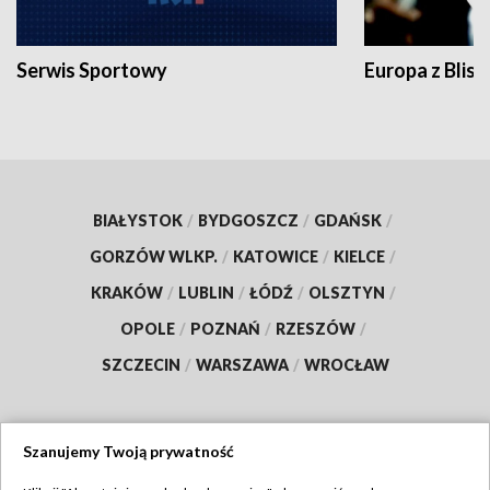
Serwis Sportowy
Europa z Blisk
BIAŁYSTOK
/
BYDGOSZCZ
/
GDAŃSK
/
GORZÓW WLKP.
/
KATOWICE
/
KIELCE
/
KRAKÓW
/
LUBLIN
/
ŁÓDŹ
/
OLSZTYN
/
OPOLE
/
POZNAŃ
/
RZESZÓW
/
SZCZECIN
/
WARSZAWA
/
WROCŁAW
Szanujemy Twoją prywatność
Dołącz do nas: