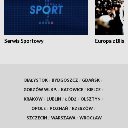
Serwis Sportowy
Europa z Blisk
BIAŁYSTOK
/
BYDGOSZCZ
/
GDAŃSK
/
GORZÓW WLKP.
/
KATOWICE
/
KIELCE
/
KRAKÓW
/
LUBLIN
/
ŁÓDŹ
/
OLSZTYN
/
OPOLE
/
POZNAŃ
/
RZESZÓW
/
SZCZECIN
/
WARSZAWA
/
WROCŁAW