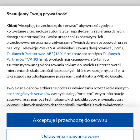
Szanujemy Twoją prywatność
Dołącz do nas:
Kliknij "Akceptuję i przechodzę do serwisu", aby wyrazić zgody na
korzystanie z technologii automatycznego śledzenia i zbierania danych,
TVP
dostęp do informacji na Twoim urządzeniu końcowym i ich
Abonament TVP
przechowywanie oraz na przetwarzanie Twoich danych osobowych przez
Regulamin TVP
nas, czyli Telewizję Polską S.A. w likwidacji (zwaną dalej również „TVP”),
Emisja w TVP
Polityka prywatności
Zaufanych Partnerów z IAB* (1201 firm)
oraz pozostałych
Zaufanych
Partnerów TVP (93 firm)
, w celach marketingowych (w tym do
Centrum informacji TVP
Moje zgody
zautomatyzowanego dopasowania reklam do Twoich zainteresowań i
mierzenia ich skuteczności) i pozostałych, które wskazujemy poniżej, a
Naziemna Telewizja Cyfrowa
Pomoc
także zgody na udostępnianie przez nas identyfikatora PPID do Google.
Sklep TVP
Biuro reklamy
Twoje dane osobowe zbierane podczas odwiedzania przez Ciebie naszych
Rada Programowa
Kontakt
poszczególnych serwisów
zwanych dalej „Portalem”, w tym informacje
zapisywane za pomocą technologii takich jak: pliki cookie, sygnalizatory
System NOS
WWW lub innych podobnych technologii umożliwiających świadczenie
dopasowanych i bezpiecznych usług, personalizację treści oraz reklam,
Informacje o nadawcy
Kanały
udostępnianie funkcji mediów społecznościowych oraz analizowanie
Akceptuję i przechodzę do serwisu
ruchu w Internecie.
Program dla prasy
©2026 Telewizja Polska S.A. w likwidacji
Biuro Reklamy
Twoje dane osobowe zbierane podczas odwiedzania przez Ciebie
Ustawienia zaawansowane
poszczególnych serwisów
na Portalu, takie jak adresy IP, identyfikatory