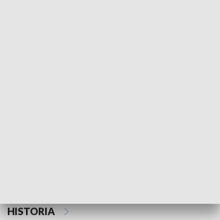
Morski Kompas
Z wiatrem w o
NAUKA I EDUKACJA
Z indeksem w ręku
Droga po suk
HISTORIA