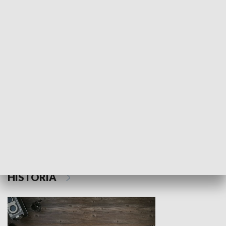
NAUKA I EDUKACJA
Z indeksem w ręku
Droga po suk
HISTORIA