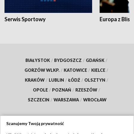
Serwis Sportowy
Europa z Blisk
BIAŁYSTOK
/
BYDGOSZCZ
/
GDAŃSK
/
GORZÓW WLKP.
/
KATOWICE
/
KIELCE
/
KRAKÓW
/
LUBLIN
/
ŁÓDŹ
/
OLSZTYN
/
OPOLE
/
POZNAŃ
/
RZESZÓW
/
SZCZECIN
/
WARSZAWA
/
WROCŁAW
Szanujemy Twoją prywatność
Dołącz do nas: