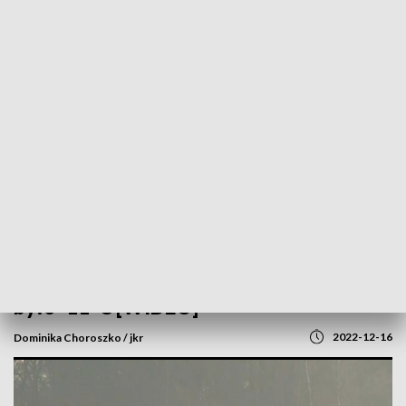
POWRÓT DO
SZCZECIN
TVP REGIONY
Mróz nie odpuszcza. W Trzcińsku-Zdroju
było -11°C [WIDEO]
2022-12-16
Dominika Choroszko / jkr