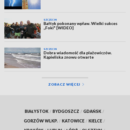
SZCZECIN
Bałtyk pokonany wpław. Wielki sukces
,,Foki" [WIDEO]
SZCZECIN
Dobra wiadomość dla plażowiczów.
Kąpieliska znowu otwarte
ZOBACZ WIĘCEJ
BIAŁYSTOK
/
BYDGOSZCZ
/
GDAŃSK
/
GORZÓW WLKP.
/
KATOWICE
/
KIELCE
/