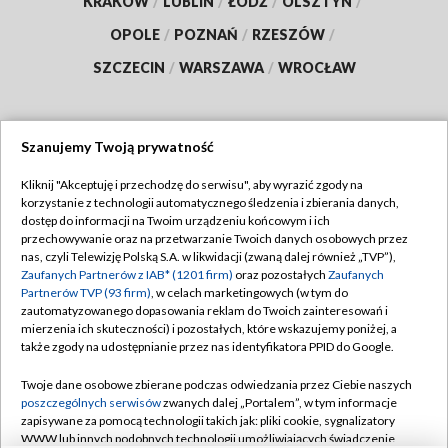
KRAKÓW
/
LUBLIN
/
ŁÓDŹ
/
OLSZTYN
/
OPOLE
/
POZNAŃ
/
RZESZÓW
/
SZCZECIN
/
WARSZAWA
/
WROCŁAW
Szanujemy Twoją prywatność
Dołącz do nas:
Kliknij "Akceptuję i przechodzę do serwisu", aby wyrazić zgody na
korzystanie z technologii automatycznego śledzenia i zbierania danych,
TVP
dostęp do informacji na Twoim urządzeniu końcowym i ich
Abonament TVP
przechowywanie oraz na przetwarzanie Twoich danych osobowych przez
Regulamin TVP
nas, czyli Telewizję Polską S.A. w likwidacji (zwaną dalej również „TVP”),
Emisja w TVP
Polityka prywatności
Zaufanych Partnerów z IAB* (1201 firm)
oraz pozostałych
Zaufanych
Partnerów TVP (93 firm)
, w celach marketingowych (w tym do
Centrum informacji TVP
Moje zgody
zautomatyzowanego dopasowania reklam do Twoich zainteresowań i
mierzenia ich skuteczności) i pozostałych, które wskazujemy poniżej, a
Naziemna Telewizja Cyfrowa
Pomoc
także zgody na udostępnianie przez nas identyfikatora PPID do Google.
Sklep TVP
Biuro reklamy
Twoje dane osobowe zbierane podczas odwiedzania przez Ciebie naszych
Rada Programowa
Kontakt
poszczególnych serwisów
zwanych dalej „Portalem”, w tym informacje
zapisywane za pomocą technologii takich jak: pliki cookie, sygnalizatory
System NOS
WWW lub innych podobnych technologii umożliwiających świadczenie