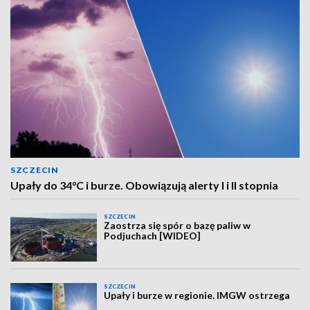
SZCZECIN
Upały do 34°C i burze. Obowiązują alerty I i II stopnia
SZCZECIN
Zaostrza się spór o bazę paliw w
Podjuchach [WIDEO]
SZCZECIN
Upały i burze w regionie. IMGW ostrzega