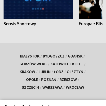
Serwis Sportowy
Europa z Blisk
BIAŁYSTOK
/
BYDGOSZCZ
/
GDAŃSK
/
GORZÓW WLKP.
/
KATOWICE
/
KIELCE
/
KRAKÓW
/
LUBLIN
/
ŁÓDŹ
/
OLSZTYN
/
OPOLE
/
POZNAŃ
/
RZESZÓW
/
SZCZECIN
/
WARSZAWA
/
WROCŁAW