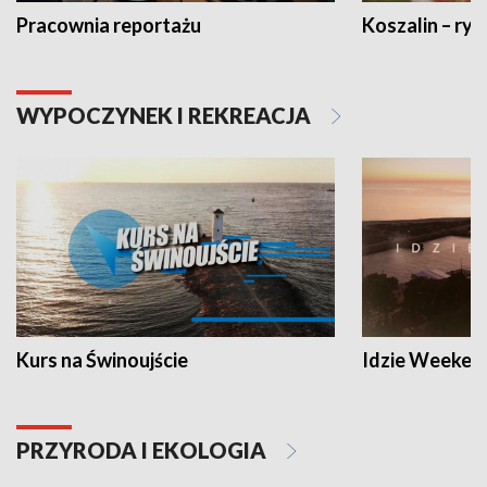
Pracownia reportażu
Koszalin – ryt
WYPOCZYNEK I REKREACJA
Kurs na Świnoujście
Idzie Weeken
PRZYRODA I EKOLOGIA