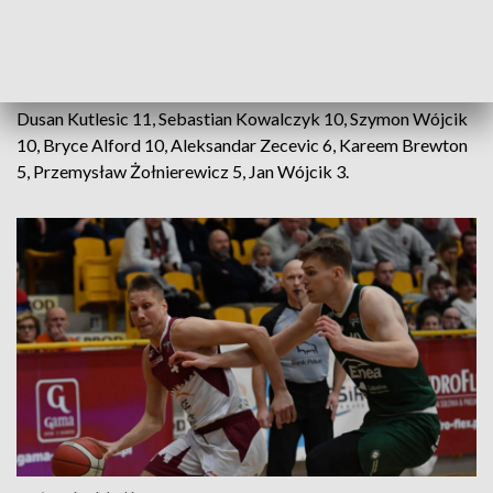
18, Barret Benson 10, Adam Brenk 9, Jordan Mathews 9,
Karol Gruszecki 6, Dominik Grudziński 4, Krzysztof Sulima 3,
Tomasz Śnieg 0.
Enea Zastal BC Zielona Góra:
Alen Hadzibegovic 17,
Dusan Kutlesic 11, Sebastian Kowalczyk 10, Szymon Wójcik
10, Bryce Alford 10, Aleksandar Zecevic 6, Kareem Brewton
5, Przemysław Żołnierewicz 5, Jan Wójcik 3.