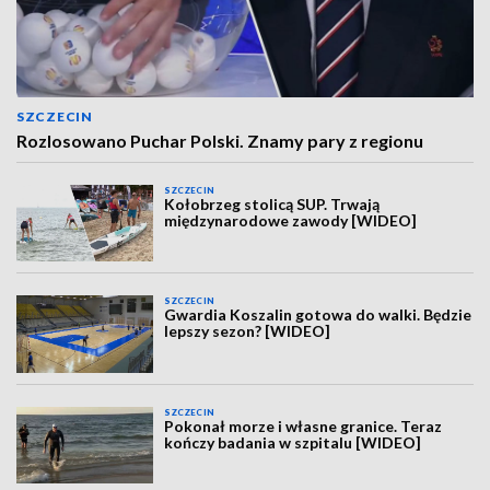
SZCZECIN
Rozlosowano Puchar Polski. Znamy pary z regionu
SZCZECIN
Kołobrzeg stolicą SUP. Trwają
międzynarodowe zawody [WIDEO]
SZCZECIN
Gwardia Koszalin gotowa do walki. Będzie
lepszy sezon? [WIDEO]
SZCZECIN
Pokonał morze i własne granice. Teraz
kończy badania w szpitalu [WIDEO]