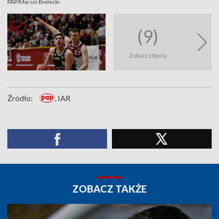
PAP/Marcin Bielecki
(9)
Zobacz zdjęcia
Źródło:
, IAR
ZOBACZ TAKŻE