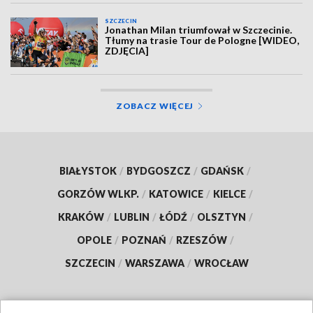
SZCZECIN
Jonathan Milan triumfował w Szczecinie.
Tłumy na trasie Tour de Pologne [WIDEO,
ZDJĘCIA]
ZOBACZ WIĘCEJ
BIAŁYSTOK
/
BYDGOSZCZ
/
GDAŃSK
/
GORZÓW WLKP.
/
KATOWICE
/
KIELCE
/
KRAKÓW
/
LUBLIN
/
ŁÓDŹ
/
OLSZTYN
/
OPOLE
/
POZNAŃ
/
RZESZÓW
/
SZCZECIN
/
WARSZAWA
/
WROCŁAW