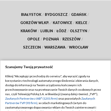
BIAŁYSTOK
/
BYDGOSZCZ
/
GDAŃSK
/
GORZÓW WLKP.
/
KATOWICE
/
KIELCE
/
KRAKÓW
/
LUBLIN
/
ŁÓDŹ
/
OLSZTYN
/
OPOLE
/
POZNAŃ
/
RZESZÓW
/
SZCZECIN
/
WARSZAWA
/
WROCŁAW
Szanujemy Twoją prywatność
Dołącz do nas:
Kliknij "Akceptuję i przechodzę do serwisu", aby wyrazić zgody na
korzystanie z technologii automatycznego śledzenia i zbierania danych,
TVP
dostęp do informacji na Twoim urządzeniu końcowym i ich
Abonament TVP
przechowywanie oraz na przetwarzanie Twoich danych osobowych przez
Regulamin TVP
nas, czyli Telewizję Polską S.A. w likwidacji (zwaną dalej również „TVP”),
Emisja w TVP
Polityka prywatności
Zaufanych Partnerów z IAB* (1201 firm)
oraz pozostałych
Zaufanych
Partnerów TVP (93 firm)
, w celach marketingowych (w tym do
Centrum informacji TVP
Moje zgody
zautomatyzowanego dopasowania reklam do Twoich zainteresowań i