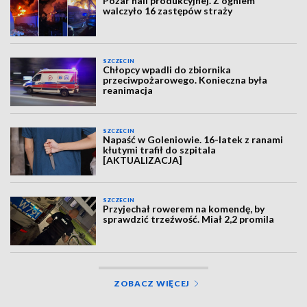
Pożar hali produkcyjnej. Z ogniem
walczyło 16 zastępów straży
SZCZECIN
Chłopcy wpadli do zbiornika
przeciwpożarowego. Konieczna była
reanimacja
SZCZECIN
Napaść w Goleniowie. 16-latek z ranami
kłutymi trafił do szpitala
[AKTUALIZACJA]
SZCZECIN
Przyjechał rowerem na komendę, by
sprawdzić trzeźwość. Miał 2,2 promila
ZOBACZ WIĘCEJ