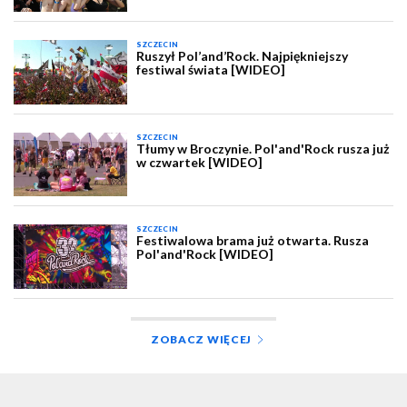
SZCZECIN
Ruszył Pol’and’Rock. Najpiękniejszy
festiwal świata [WIDEO]
SZCZECIN
Tłumy w Broczynie. Pol'and'Rock rusza już
w czwartek [WIDEO]
SZCZECIN
Festiwalowa brama już otwarta. Rusza
Pol'and'Rock [WIDEO]
ZOBACZ WIĘCEJ