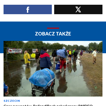
ZOBACZ TAKŻE
SZCZECIN
Czas powrotów. Pol'and'Rock zakończony [WIDEO,