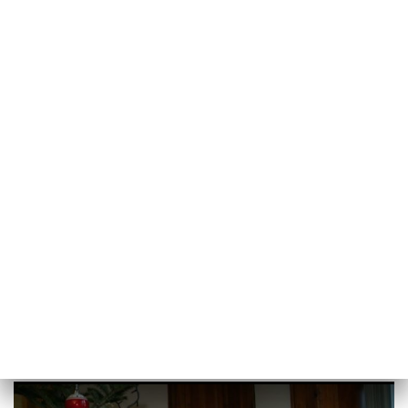
POWRÓT DO
SZCZECIN
TVP REGIONY
Pomogli przedszkolacy. Ubieranie
choinki w Urzędzie Wojewódzkim
[WIDEO]
2022-12-22
Damian Kopacki / ms