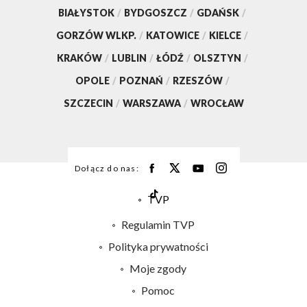
BIAŁYSTOK
/
BYDGOSZCZ
/
GDAŃSK
/
GORZÓW WLKP.
/
KATOWICE
/
KIELCE
/
KRAKÓW
/
LUBLIN
/
ŁÓDŹ
/
OLSZTYN
/
OPOLE
/
POZNAŃ
/
RZESZÓW
/
SZCZECIN
/
WARSZAWA
/
WROCŁAW
Dołącz do nas:
TVP
Abonament TVP
Regulamin TVP
Emisja w TVP
Polityka prywatności
Centrum informacji TVP
Moje zgody
Naziemna Telewizja Cyfrowa
Pomoc