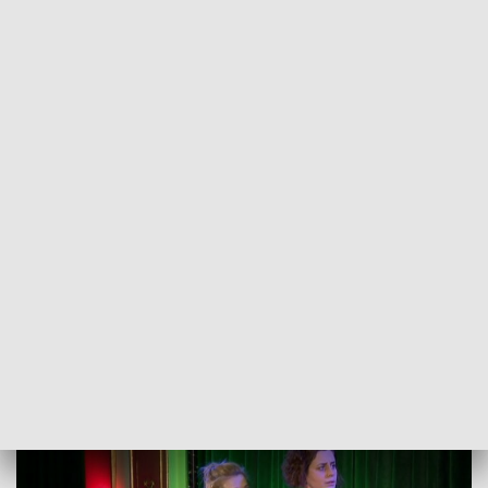
POWRÓT DO
SZCZECIN
TVP REGIONY
Najważniejsza bliskość. Przedświąteczna
spektakl dla najmłodszych [WIDEO]
2022-12-24
Karolina Skiba / kb