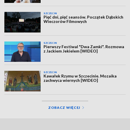
SZCZECIN
Pięć dni, pięć seansów. Początek Dąbskich
Wieczorów Filmowych
SZCZECIN
Pierwszy Festiwal "Dwa Zamki". Rozmowa
z Jackiem Jekielem [WIDEO]
SZCZECIN
Kawałek Rzymu w Szczecinie. Mozaika
zachwyca wiernych [WIDEO]
ZOBACZ WIĘCEJ