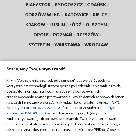
BIAŁYSTOK
/
BYDGOSZCZ
/
GDAŃSK
/
GORZÓW WLKP.
/
KATOWICE
/
KIELCE
/
KRAKÓW
/
LUBLIN
/
ŁÓDŹ
/
OLSZTYN
/
OPOLE
/
POZNAŃ
/
RZESZÓW
/
SZCZECIN
/
WARSZAWA
/
WROCŁAW
Szanujemy Twoją prywatność
Dołącz do nas:
Kliknij "Akceptuję i przechodzę do serwisu", aby wyrazić zgody na
korzystanie z technologii automatycznego śledzenia i zbierania danych,
TVP
dostęp do informacji na Twoim urządzeniu końcowym i ich
Abonament TVP
przechowywanie oraz na przetwarzanie Twoich danych osobowych przez
Regulamin TVP
nas, czyli Telewizję Polską S.A. w likwidacji (zwaną dalej również „TVP”),
Emisja w TVP
Polityka prywatności
Zaufanych Partnerów z IAB* (1201 firm)
oraz pozostałych
Zaufanych
Partnerów TVP (93 firm)
, w celach marketingowych (w tym do
Centrum informacji TVP
Moje zgody
zautomatyzowanego dopasowania reklam do Twoich zainteresowań i
mierzenia ich skuteczności) i pozostałych, które wskazujemy poniżej, a
Naziemna Telewizja Cyfrowa
Pomoc
także zgody na udostępnianie przez nas identyfikatora PPID do Google.
Sklep TVP