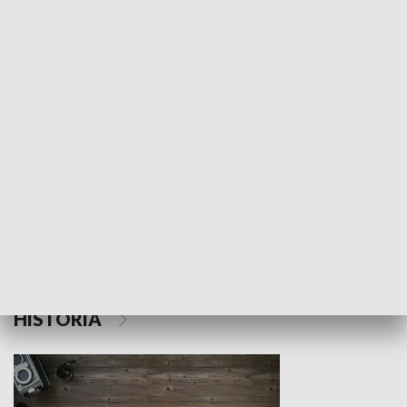
NAUKA I EDUKACJA
Z indeksem w ręku
Droga po suk
HISTORIA