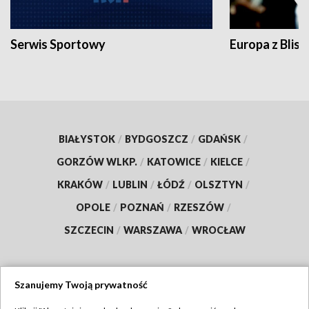
Serwis Sportowy
Europa z Blisk
BIAŁYSTOK
/
BYDGOSZCZ
/
GDAŃSK
/
GORZÓW WLKP.
/
KATOWICE
/
KIELCE
/
KRAKÓW
/
LUBLIN
/
ŁÓDŹ
/
OLSZTYN
/
OPOLE
/
POZNAŃ
/
RZESZÓW
/
SZCZECIN
/
WARSZAWA
/
WROCŁAW
Szanujemy Twoją prywatność
Dołącz do nas: