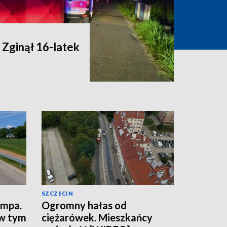
 Zginął 16-latek
SZCZECIN
empa.
Ogromny hałas od
 w tym
ciężarówek. Mieszkańcy