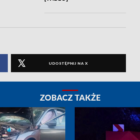
UDOSTĘPNIJ NA X
ZOBACZ TAKŻE