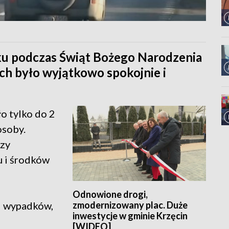
oku podczas Świąt Bożego Narodzenia
h było wyjątkowo spokojnie i
o tylko do 2
osoby.
rzy
u i środków
Odnowione drogi,
zmodernizowany plac. Duże
95 wypadków,
inwestycje w gminie Krzęcin
[WIDEO]