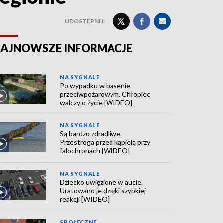
UDOSTĘPNIJ:
AJNOWSZE INFORMACJE
NA SYGNALE
Po wypadku w basenie
przeciwpożarowym. Chłopiec
walczy o życie [WIDEO]
NA SYGNALE
Są bardzo zdradliwe.
Przestroga przed kąpielą przy
falochronach [WIDEO]
NA SYGNALE
Dziecko uwięzione w aucie.
Uratowano je dzięki szybkiej
reakcji [WIDEO]
SPOŁECZNE