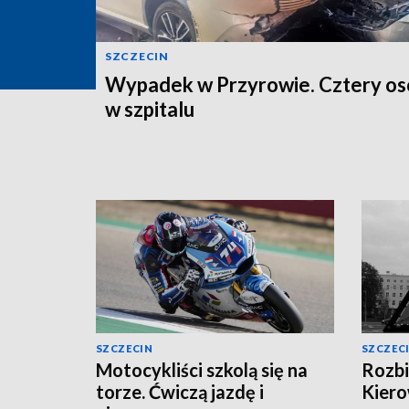
SZCZECIN
Wypadek w Przyrowie. Cztery o
w szpitalu
SZCZECIN
SZCZEC
Motocykliści szkolą się na
Rozbi
torze. Ćwiczą jazdę i
Kiero