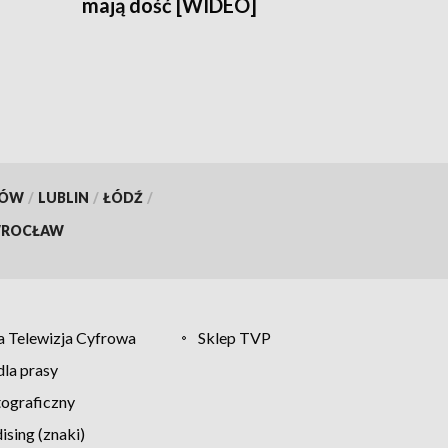
mają dość [WIDEO]
KÓW
/
LUBLIN
/
ŁÓDŹ
/
ROCŁAW
 Telewizja Cyfrowa
Sklep TVP
la prasy
tograficzny
sing (znaki)