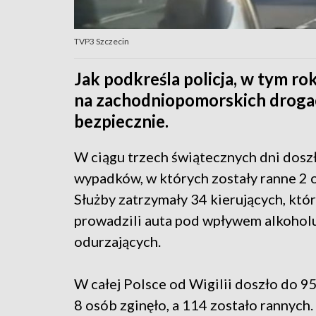
TVP3 Szczecin
Jak podkreśla policja, w tym r
na zachodniopomorskich drogac
bezpiecznie.
W ciągu trzech świątecznych dni doszł
wypadków, w których zostały ranne 2 
Służby zatrzymały 34 kierujących, któ
prowadzili auta pod wpływem alkohol
odurzających.
W całej Polsce od Wigilii doszło do 
8 osób zginęło, a 114 zostało rannych.