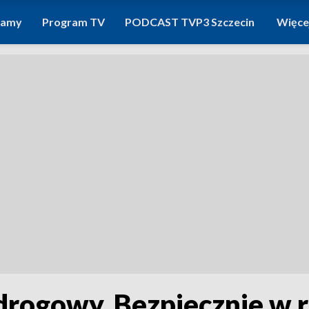
ramy
Program TV
PODCAST TVP3 Szczecin
Więce
drogowy. Bezpiecznie w 