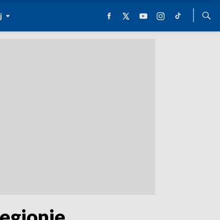
j
regionie