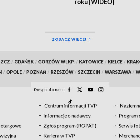
roku [WIDEO]
ZOBACZ WIĘCEJ
SZCZ
/
GDAŃSK
/
GORZÓW WLKP.
/
KATOWICE
/
KIELCE
/
KRA
N
/
OPOLE
/
POZNAŃ
/
RZESZÓW
/
SZCZECIN
/
WARSZAWA
/
W
Dołącz do nas:
Centrum informacji TVP
Naziemna
Informacje o nadawcy
Program d
zetargowe
Zgłoś program (ROPAT)
Serwis fo
wizyjna
Kariera w TVP
Merchandi