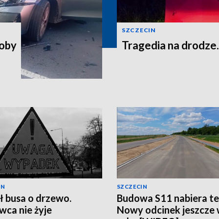
SZCZECIN
soby
Tragedia na drodze.
IN
SZCZECIN
ł busa o drzewo.
Budowa S11 nabiera t
wca nie żyje
Nowy odcinek jeszcze