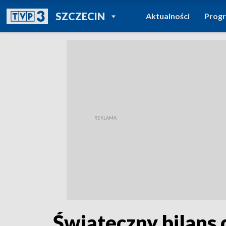
POWRÓT DO
SZCZECIN
Aktualności
Prog
TVP REGIONY
Świąteczny bilans 