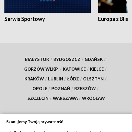
Serwis Sportowy
Europa z Blisk
BIAŁYSTOK
/
BYDGOSZCZ
/
GDAŃSK
/
GORZÓW WLKP.
/
KATOWICE
/
KIELCE
/
KRAKÓW
/
LUBLIN
/
ŁÓDŹ
/
OLSZTYN
/
OPOLE
/
POZNAŃ
/
RZESZÓW
/
SZCZECIN
/
WARSZAWA
/
WROCŁAW
Szanujemy Twoją prywatność
Dołącz do nas: