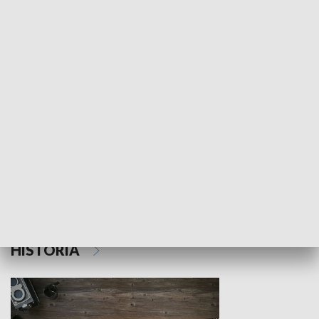
NAUKA I EDUKACJA
Z indeksem w ręku
Droga po suk
HISTORIA