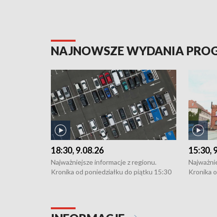
NAJNOWSZE WYDANIA PR
18:30, 9.08.26
15:30, 
Najważniejsze informacje z regionu.
Najważnie
Kronika od poniedziałku do piątku 15:30
Kronika o
(flesz), 16:30 (+ rozmowa), 18:30, 21:30.
(flesz), 
W weekendy i święta 15:30 i 16:30
W weekend
(flesz), 18:30 i 21:30. Dziennikarze czekają
(flesz), 1
na Państwa zgłoszenia: Szczecin - tel. 91-
na Państw