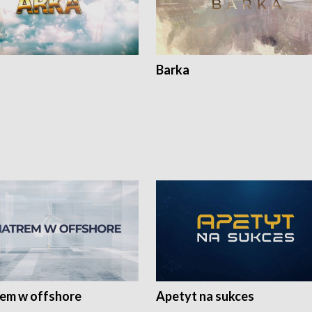
Barka
rem w offshore
Apetyt na sukces