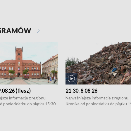
OGRAMÓW
9.08.26 (flesz)
21:30, 8.08.26
jsze informacje z regionu.
Najważniejsze informacje z regionu.
d poniedziałku do piątku 15:30
Kronika od poniedziałku do piątku 1
16:30 (+ rozmowa), 18:30, 21:30.
(flesz), 16:30 (+ rozmowa), 18:30, 21
y i święta 15:30 i 16:30
W weekendy i święta 15:30 i 16:30
8:30 i 21:30. Dziennikarze czekają
(flesz), 18:30 i 21:30. Dziennikarze c
a zgłoszenia: Szczecin - tel. 91-
na Państwa zgłoszenia: Szczecin - te