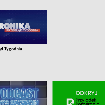
0, Koszalin - tel. 94-34-50-054,
4 8-10-400, Koszalin - tel. 94-34-50
ronika@tvp.pl.
e-mail: kronika@tvp.pl.
ąd Tygodnia