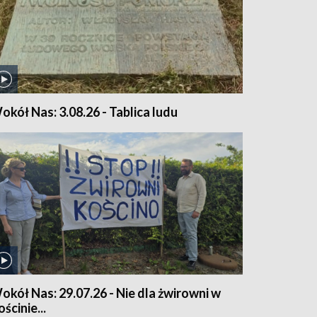
okół Nas: 3.08.26 - Tablica ludu
okół Nas: 29.07.26 - Nie dla żwirowni w
ścinie...