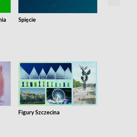
nia
Spięcie
Niedziałkow
Figury Szczecina