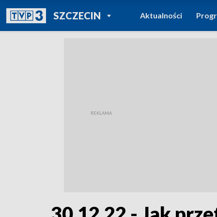
POWRÓT DO
SZCZECIN
Aktualności
Prog
TVP REGIONY
30.12.22 - Jak prz