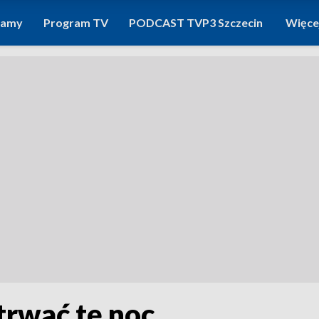
ramy
Program TV
PODCAST TVP3 Szczecin
Więce
etrwać tę noc