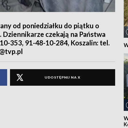
ny od poniedziałku do piątku o
0. Dziennikarze czekają na Państwa
-10-353, 91-48-10-284, Koszalin: tel.
W
@tvp.pl
UDOSTĘPNIJ NA X
W
Ko