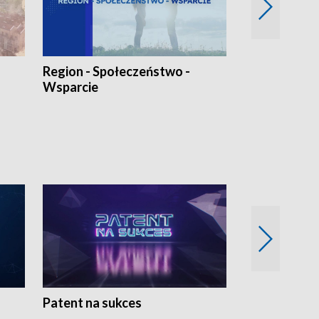
Region - Społeczeństwo -
Bez Barier
Wsparcie
Patent na sukces
Rolnictwo w 