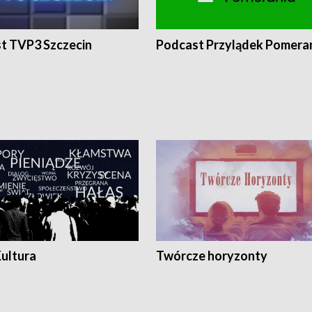
t TVP3 Szczecin
Podcast Przylądek Pomera
Kultura
Twórcze horyzonty