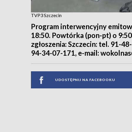
TVP3 Szczecin
Program interwencyjny emitowa
18:50. Powtórka (pon-pt) o 9:5
zgłoszenia: Szczecin: tel. 91-48
94-34-07-171, e-mail: wokolnas
UDOSTĘPNIJ NA FACEBOOKU