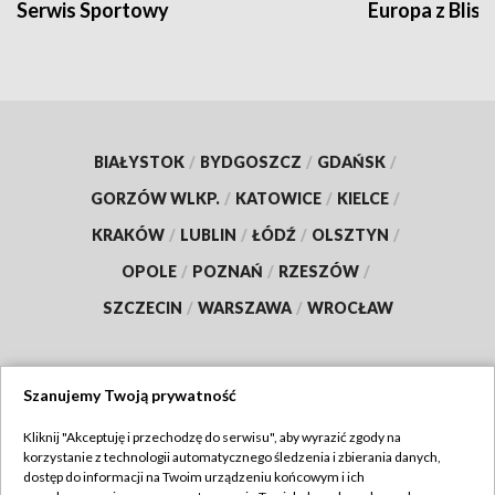
Serwis Sportowy
Europa z Blisk
BIAŁYSTOK
/
BYDGOSZCZ
/
GDAŃSK
/
GORZÓW WLKP.
/
KATOWICE
/
KIELCE
/
KRAKÓW
/
LUBLIN
/
ŁÓDŹ
/
OLSZTYN
/
OPOLE
/
POZNAŃ
/
RZESZÓW
/
SZCZECIN
/
WARSZAWA
/
WROCŁAW
Szanujemy Twoją prywatność
Dołącz do nas:
Kliknij "Akceptuję i przechodzę do serwisu", aby wyrazić zgody na
korzystanie z technologii automatycznego śledzenia i zbierania danych,
TVP
dostęp do informacji na Twoim urządzeniu końcowym i ich