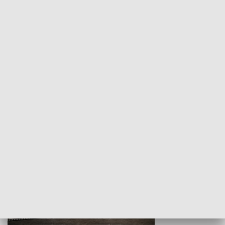
Z indeksem w ręku
Droga po suk
HISTORIA