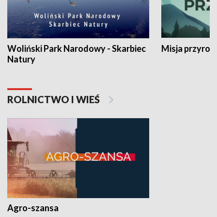
Woliński Park Narodowy - Skarbiec
Misja przyrod
Natury
ROLNICTWO I WIEŚ
Agro-szansa