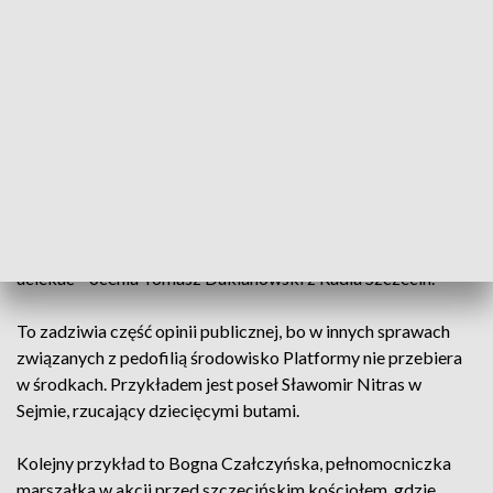
PiS.
Marszałek województwa oczekuje, że o tej sprawie będzie
cicho. Zdaniem Olgierda Geblewicza, komentowanie afery
pedofilskiej Krzysztofa F. nie powinno być przedmiotem
debaty publicznej.
- Marszałek robi wszystko, żeby wciąż trwała zmowa
milczenia w tej sprawie. Ten temat jest dla niego bardzo
niewygodny, dlatego stara się umniejszać problem i od niego
uciekać – ocenia Tomasz Duklanowski z Radia Szczecin.
To zadziwia część opinii publicznej, bo w innych sprawach
związanych z pedofilią środowisko Platformy nie przebiera
w środkach. Przykładem jest poseł Sławomir Nitras w
Sejmie, rzucający dziecięcymi butami.
Kolejny przykład to Bogna Czałczyńska, pełnomocniczka
marszałka w akcji przed szczecińskim kościołem, gdzie