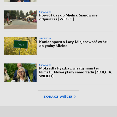
SZCZECIN
Powrót Łaz do Mielna. Sianów nie
odpuszcza [WIDEO]
SZCZECIN
Koniec sporu o Łazy. Miejscowość wróci
do gminy Mielno
SZCZECIN
Mokradła Pyszka z wizytą minister
klimatu. Nowe plany samorządu [ZDJĘCIA,
WIDEO]
ZOBACZ WIĘCEJ