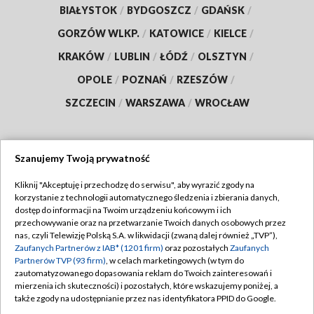
BIAŁYSTOK
/
BYDGOSZCZ
/
GDAŃSK
/
GORZÓW WLKP.
/
KATOWICE
/
KIELCE
/
KRAKÓW
/
LUBLIN
/
ŁÓDŹ
/
OLSZTYN
/
OPOLE
/
POZNAŃ
/
RZESZÓW
/
SZCZECIN
/
WARSZAWA
/
WROCŁAW
Szanujemy Twoją prywatność
Dołącz do nas:
Kliknij "Akceptuję i przechodzę do serwisu", aby wyrazić zgody na
korzystanie z technologii automatycznego śledzenia i zbierania danych,
TVP
dostęp do informacji na Twoim urządzeniu końcowym i ich
Abonament TVP
przechowywanie oraz na przetwarzanie Twoich danych osobowych przez
Regulamin TVP
nas, czyli Telewizję Polską S.A. w likwidacji (zwaną dalej również „TVP”),
Emisja w TVP
Polityka prywatności
Zaufanych Partnerów z IAB* (1201 firm)
oraz pozostałych
Zaufanych
Partnerów TVP (93 firm)
, w celach marketingowych (w tym do
Centrum informacji TVP
Moje zgody
zautomatyzowanego dopasowania reklam do Twoich zainteresowań i
mierzenia ich skuteczności) i pozostałych, które wskazujemy poniżej, a
Naziemna Telewizja Cyfrowa
Pomoc
także zgody na udostępnianie przez nas identyfikatora PPID do Google.
Sklep TVP