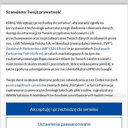
Szanujemy Twoją prywatność
Dołącz do nas:
Kliknij "Akceptuję i przechodzę do serwisu", aby wyrazić zgody na
korzystanie z technologii automatycznego śledzenia i zbierania danych,
TVP
dostęp do informacji na Twoim urządzeniu końcowym i ich
Abonament TVP
przechowywanie oraz na przetwarzanie Twoich danych osobowych przez
Regulamin TVP
nas, czyli Telewizję Polską S.A. w likwidacji (zwaną dalej również „TVP”),
Emisja w TVP
Polityka prywatności
Zaufanych Partnerów z IAB* (1201 firm)
oraz pozostałych
Zaufanych
Partnerów TVP (93 firm)
, w celach marketingowych (w tym do
Centrum informacji TVP
Moje zgody
zautomatyzowanego dopasowania reklam do Twoich zainteresowań i
mierzenia ich skuteczności) i pozostałych, które wskazujemy poniżej, a
Naziemna Telewizja Cyfrowa
Pomoc
także zgody na udostępnianie przez nas identyfikatora PPID do Google.
Sklep TVP
Biuro reklamy
Twoje dane osobowe zbierane podczas odwiedzania przez Ciebie naszych
Rada Programowa
Kontakt
poszczególnych serwisów
zwanych dalej „Portalem”, w tym informacje
zapisywane za pomocą technologii takich jak: pliki cookie, sygnalizatory
System NOS
WWW lub innych podobnych technologii umożliwiających świadczenie
dopasowanych i bezpiecznych usług, personalizację treści oraz reklam,
Informacje o nadawcy
Kanały
udostępnianie funkcji mediów społecznościowych oraz analizowanie
Akceptuję i przechodzę do serwisu
ruchu w Internecie.
Program dla prasy
©2026 Telewizja Polska S.A. w likwidacji
Biuro Reklamy
Twoje dane osobowe zbierane podczas odwiedzania przez Ciebie
Ustawienia zaawansowane
poszczególnych serwisów
na Portalu, takie jak adresy IP, identyfikatory