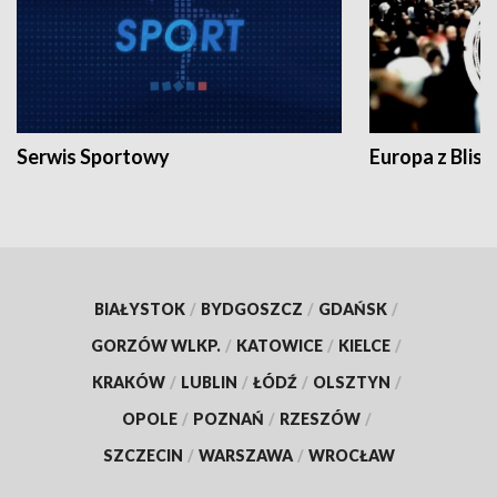
Serwis Sportowy
Europa z Blisk
BIAŁYSTOK
/
BYDGOSZCZ
/
GDAŃSK
/
GORZÓW WLKP.
/
KATOWICE
/
KIELCE
/
KRAKÓW
/
LUBLIN
/
ŁÓDŹ
/
OLSZTYN
/
OPOLE
/
POZNAŃ
/
RZESZÓW
/
SZCZECIN
/
WARSZAWA
/
WROCŁAW