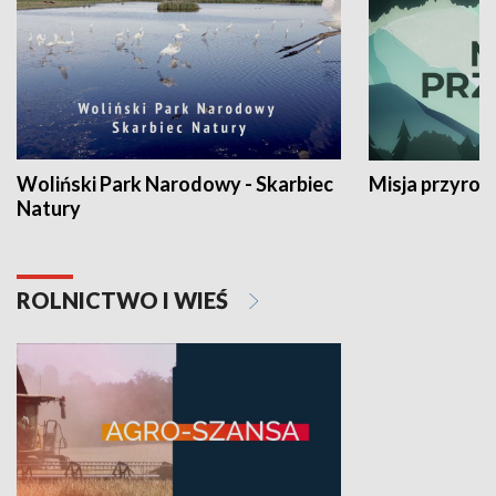
Woliński Park Narodowy - Skarbiec
Misja przyrod
Natury
ROLNICTWO I WIEŚ