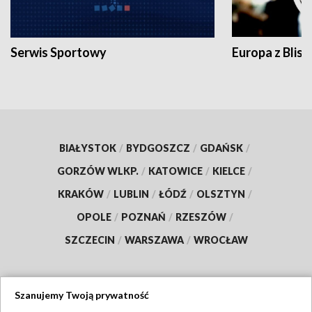
Serwis Sportowy
Europa z Blisk
BIAŁYSTOK
/
BYDGOSZCZ
/
GDAŃSK
/
GORZÓW WLKP.
/
KATOWICE
/
KIELCE
/
KRAKÓW
/
LUBLIN
/
ŁÓDŹ
/
OLSZTYN
/
OPOLE
/
POZNAŃ
/
RZESZÓW
/
SZCZECIN
/
WARSZAWA
/
WROCŁAW
Szanujemy Twoją prywatność
Dołącz do nas: