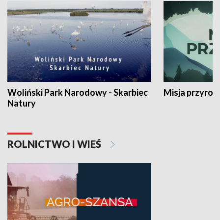
Woliński Park Narodowy - Skarbiec
Misja przyrod
Natury
ROLNICTWO I WIEŚ