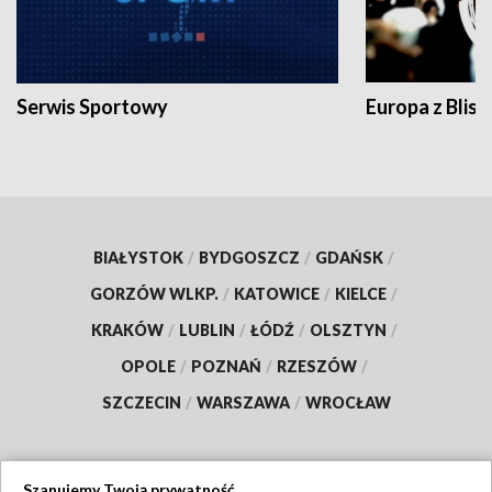
Serwis Sportowy
Europa z Blisk
BIAŁYSTOK
/
BYDGOSZCZ
/
GDAŃSK
/
GORZÓW WLKP.
/
KATOWICE
/
KIELCE
/
KRAKÓW
/
LUBLIN
/
ŁÓDŹ
/
OLSZTYN
/
OPOLE
/
POZNAŃ
/
RZESZÓW
/
SZCZECIN
/
WARSZAWA
/
WROCŁAW
Szanujemy Twoją prywatność