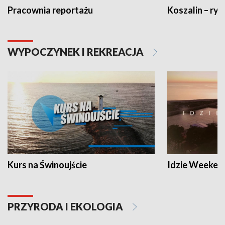
Pracownia reportażu
Koszalin – ryt
WYPOCZYNEK I REKREACJA
Kurs na Świnoujście
Idzie Weeken
PRZYRODA I EKOLOGIA