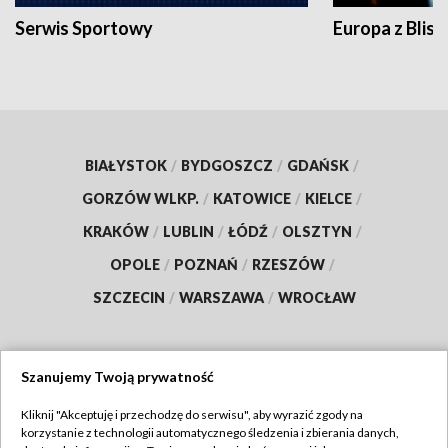
Serwis Sportowy
Europa z Blisk
BIAŁYSTOK
/
BYDGOSZCZ
/
GDAŃSK
/
GORZÓW WLKP.
/
KATOWICE
/
KIELCE
/
KRAKÓW
/
LUBLIN
/
ŁÓDŹ
/
OLSZTYN
/
OPOLE
/
POZNAŃ
/
RZESZÓW
/
SZCZECIN
/
WARSZAWA
/
WROCŁAW
Szanujemy Twoją prywatność
Dołącz do nas:
Kliknij "Akceptuję i przechodzę do serwisu", aby wyrazić zgody na
korzystanie z technologii automatycznego śledzenia i zbierania danych,
TVP