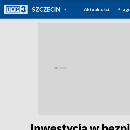
POWRÓT DO
SZCZECIN
Aktualności
Prog
TVP REGIONY
Inwestycja w bezp