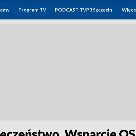
ramy
Program TV
PODCAST TVP3 Szczecin
Więce
ieczeństwo. Wsparcie OS