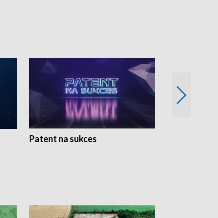
Patent na sukces
Rolnictwo w 