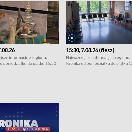
7.08.26
15:30, 7.08.26 (flesz)
jsze informacje z regionu.
Najważniejsze informacje z regionu.
d poniedziałku do piątku 15:30
Kronika od poniedziałku do piątku 1
16:30 (+ rozmowa), 18:30, 21:30.
(flesz), 16:30 (+ rozmowa), 18:30, 21
y i święta 15:30 i 16:30
W weekendy i święta 15:30 i 16:30
8:30 i 21:30. Dziennikarze czekają
(flesz), 18:30 i 21:30. Dziennikarze c
a zgłoszenia: Szczecin - tel. 91-
na Państwa zgłoszenia: Szczecin - te
0, Koszalin - tel. 94-34-50-054,
4 8-10-400, Koszalin - tel. 94-34-50
ronika@tvp.pl.
e-mail: kronika@tvp.pl.