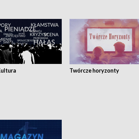
Kultura
Twórcze horyzonty