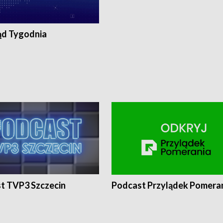
ąd Tygodnia
t TVP3 Szczecin
Podcast Przylądek Pomera