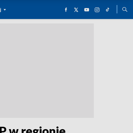
j
P w regionie