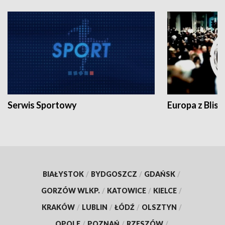
Serwis Sportowy
Europa z Blisk
BIAŁYSTOK
/
BYDGOSZCZ
/
GDAŃSK
/
GORZÓW WLKP.
/
KATOWICE
/
KIELCE
/
KRAKÓW
/
LUBLIN
/
ŁÓDŹ
/
OLSZTYN
/
OPOLE
/
POZNAŃ
/
RZESZÓW
/