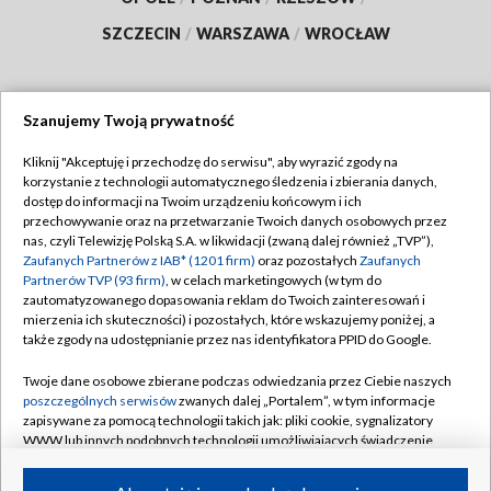
SZCZECIN
/
WARSZAWA
/
WROCŁAW
Szanujemy Twoją prywatność
Dołącz do nas:
Kliknij "Akceptuję i przechodzę do serwisu", aby wyrazić zgody na
korzystanie z technologii automatycznego śledzenia i zbierania danych,
TVP
dostęp do informacji na Twoim urządzeniu końcowym i ich
Abonament TVP
przechowywanie oraz na przetwarzanie Twoich danych osobowych przez
Regulamin TVP
nas, czyli Telewizję Polską S.A. w likwidacji (zwaną dalej również „TVP”),
Emisja w TVP
Polityka prywatności
Zaufanych Partnerów z IAB* (1201 firm)
oraz pozostałych
Zaufanych
Partnerów TVP (93 firm)
, w celach marketingowych (w tym do
Centrum informacji TVP
Moje zgody
zautomatyzowanego dopasowania reklam do Twoich zainteresowań i
mierzenia ich skuteczności) i pozostałych, które wskazujemy poniżej, a
Naziemna Telewizja Cyfrowa
Pomoc
także zgody na udostępnianie przez nas identyfikatora PPID do Google.
Sklep TVP
Biuro reklamy
Twoje dane osobowe zbierane podczas odwiedzania przez Ciebie naszych
Rada Programowa
Kontakt
poszczególnych serwisów
zwanych dalej „Portalem”, w tym informacje
zapisywane za pomocą technologii takich jak: pliki cookie, sygnalizatory
System NOS
WWW lub innych podobnych technologii umożliwiających świadczenie
dopasowanych i bezpiecznych usług, personalizację treści oraz reklam,
Informacje o nadawcy
Kanały
udostępnianie funkcji mediów społecznościowych oraz analizowanie