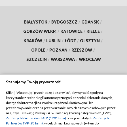
BIAŁYSTOK
/
BYDGOSZCZ
/
GDAŃSK
/
GORZÓW WLKP.
/
KATOWICE
/
KIELCE
/
KRAKÓW
/
LUBLIN
/
ŁÓDŹ
/
OLSZTYN
/
OPOLE
/
POZNAŃ
/
RZESZÓW
/
SZCZECIN
/
WARSZAWA
/
WROCŁAW
Szanujemy Twoją prywatność
Dołącz do nas:
Kliknij "Akceptuję i przechodzę do serwisu", aby wyrazić zgody na
korzystanie z technologii automatycznego śledzenia i zbierania danych,
TVP
dostęp do informacji na Twoim urządzeniu końcowym i ich
Abonament TVP
przechowywanie oraz na przetwarzanie Twoich danych osobowych przez
Regulamin TVP
nas, czyli Telewizję Polską S.A. w likwidacji (zwaną dalej również „TVP”),
Emisja w TVP
Polityka prywatności
Zaufanych Partnerów z IAB* (1201 firm)
oraz pozostałych
Zaufanych
Partnerów TVP (93 firm)
, w celach marketingowych (w tym do
Centrum informacji TVP