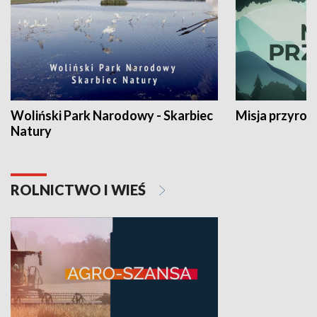
Woliński Park Narodowy - Skarbiec
Misja przyrod
Natury
ROLNICTWO I WIEŚ