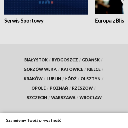
Serwis Sportowy
Europa z Blisk
BIAŁYSTOK
/
BYDGOSZCZ
/
GDAŃSK
/
GORZÓW WLKP.
/
KATOWICE
/
KIELCE
/
KRAKÓW
/
LUBLIN
/
ŁÓDŹ
/
OLSZTYN
/
OPOLE
/
POZNAŃ
/
RZESZÓW
/
SZCZECIN
/
WARSZAWA
/
WROCŁAW
Szanujemy Twoją prywatność
Dołącz do nas: