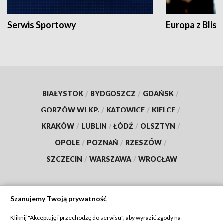
Serwis Sportowy
Europa z Blisk
BIAŁYSTOK
/
BYDGOSZCZ
/
GDAŃSK
/
GORZÓW WLKP.
/
KATOWICE
/
KIELCE
/
KRAKÓW
/
LUBLIN
/
ŁÓDŹ
/
OLSZTYN
/
OPOLE
/
POZNAŃ
/
RZESZÓW
/
SZCZECIN
/
WARSZAWA
/
WROCŁAW
Szanujemy Twoją prywatność
Dołącz do nas:
Kliknij "Akceptuję i przechodzę do serwisu", aby wyrazić zgody na