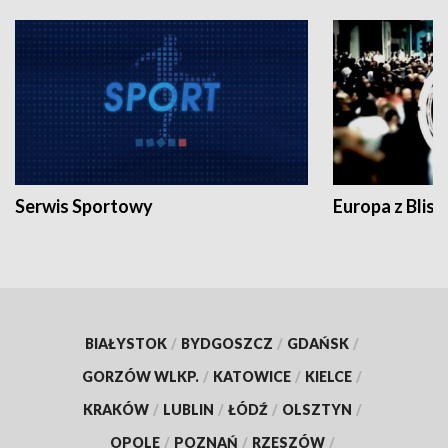
Serwis Sportowy
Europa z Blisk
BIAŁYSTOK
/
BYDGOSZCZ
/
GDAŃSK
/
GORZÓW WLKP.
/
KATOWICE
/
KIELCE
/
KRAKÓW
/
LUBLIN
/
ŁÓDŹ
/
OLSZTYN
/
OPOLE
/
POZNAŃ
/
RZESZÓW
/