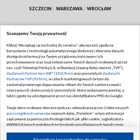
SZCZECIN
/
WARSZAWA
/
WROCŁAW
Szanujemy Twoją prywatność
Dołącz do nas:
Kliknij "Akceptuję i przechodzę do serwisu", aby wyrazić zgody na
korzystanie z technologii automatycznego śledzenia i zbierania danych,
TVP
dostęp do informacji na Twoim urządzeniu końcowym i ich
Abonament TVP
przechowywanie oraz na przetwarzanie Twoich danych osobowych przez
Regulamin TVP
nas, czyli Telewizję Polską S.A. w likwidacji (zwaną dalej również „TVP”),
Emisja w TVP
Polityka prywatności
Zaufanych Partnerów z IAB* (1201 firm)
oraz pozostałych
Zaufanych
Partnerów TVP (93 firm)
, w celach marketingowych (w tym do
Centrum informacji TVP
Moje zgody
zautomatyzowanego dopasowania reklam do Twoich zainteresowań i
mierzenia ich skuteczności) i pozostałych, które wskazujemy poniżej, a
Naziemna Telewizja Cyfrowa
Pomoc
także zgody na udostępnianie przez nas identyfikatora PPID do Google.
Sklep TVP
Biuro reklamy
Twoje dane osobowe zbierane podczas odwiedzania przez Ciebie naszych
Rada Programowa
Kontakt
poszczególnych serwisów
zwanych dalej „Portalem”, w tym informacje
zapisywane za pomocą technologii takich jak: pliki cookie, sygnalizatory
System NOS
WWW lub innych podobnych technologii umożliwiających świadczenie
dopasowanych i bezpiecznych usług, personalizację treści oraz reklam,
Informacje o nadawcy
Kanały
udostępnianie funkcji mediów społecznościowych oraz analizowanie
Akceptuję i przechodzę do serwisu