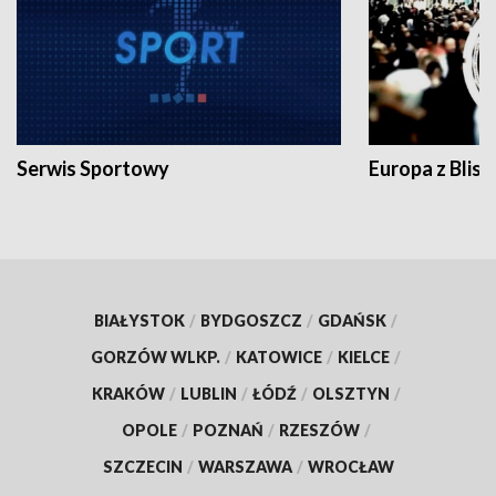
Serwis Sportowy
Europa z Blisk
BIAŁYSTOK
/
BYDGOSZCZ
/
GDAŃSK
/
GORZÓW WLKP.
/
KATOWICE
/
KIELCE
/
KRAKÓW
/
LUBLIN
/
ŁÓDŹ
/
OLSZTYN
/
OPOLE
/
POZNAŃ
/
RZESZÓW
/
SZCZECIN
/
WARSZAWA
/
WROCŁAW