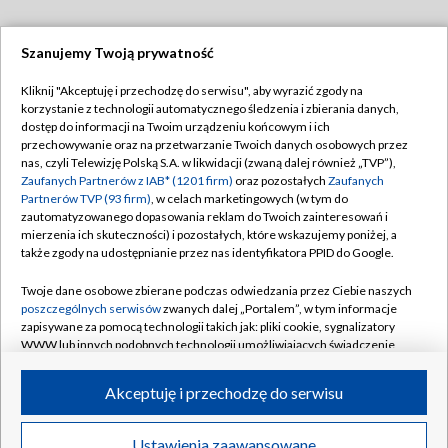
Szanujemy Twoją prywatność
Dołącz do nas:
Kliknij "Akceptuję i przechodzę do serwisu", aby wyrazić zgody na
korzystanie z technologii automatycznego śledzenia i zbierania danych,
TVP
dostęp do informacji na Twoim urządzeniu końcowym i ich
Abonament TVP
przechowywanie oraz na przetwarzanie Twoich danych osobowych przez
Regulamin TVP
nas, czyli Telewizję Polską S.A. w likwidacji (zwaną dalej również „TVP”),
Emisja w TVP
Polityka prywatności
Zaufanych Partnerów z IAB* (1201 firm)
oraz pozostałych
Zaufanych
Partnerów TVP (93 firm)
, w celach marketingowych (w tym do
Centrum informacji TVP
Moje zgody
zautomatyzowanego dopasowania reklam do Twoich zainteresowań i
mierzenia ich skuteczności) i pozostałych, które wskazujemy poniżej, a
Naziemna Telewizja Cyfrowa
Pomoc
także zgody na udostępnianie przez nas identyfikatora PPID do Google.
Sklep TVP
Biuro reklamy
Twoje dane osobowe zbierane podczas odwiedzania przez Ciebie naszych
Rada Programowa
Kontakt
poszczególnych serwisów
zwanych dalej „Portalem”, w tym informacje
zapisywane za pomocą technologii takich jak: pliki cookie, sygnalizatory
System NOS
WWW lub innych podobnych technologii umożliwiających świadczenie
dopasowanych i bezpiecznych usług, personalizację treści oraz reklam,
Informacje o nadawcy
Kanały
udostępnianie funkcji mediów społecznościowych oraz analizowanie
Akceptuję i przechodzę do serwisu
ruchu w Internecie.
Program dla prasy
©2026 Telewizja Polska S.A. w likwidacji
Biuro Reklamy
Twoje dane osobowe zbierane podczas odwiedzania przez Ciebie
Ustawienia zaawansowane