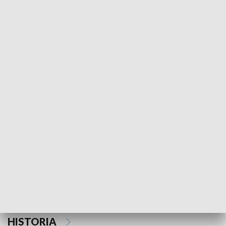
Morski Kompas
Z wiatrem w o
NAUKA I EDUKACJA
Z indeksem w ręku
Droga po suk
HISTORIA