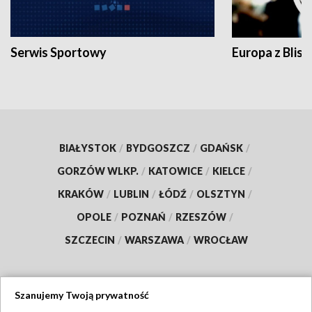
Serwis Sportowy
Europa z Blisk
BIAŁYSTOK
/
BYDGOSZCZ
/
GDAŃSK
/
GORZÓW WLKP.
/
KATOWICE
/
KIELCE
/
KRAKÓW
/
LUBLIN
/
ŁÓDŹ
/
OLSZTYN
/
OPOLE
/
POZNAŃ
/
RZESZÓW
/
SZCZECIN
/
WARSZAWA
/
WROCŁAW
Szanujemy Twoją prywatność
Dołącz do nas: