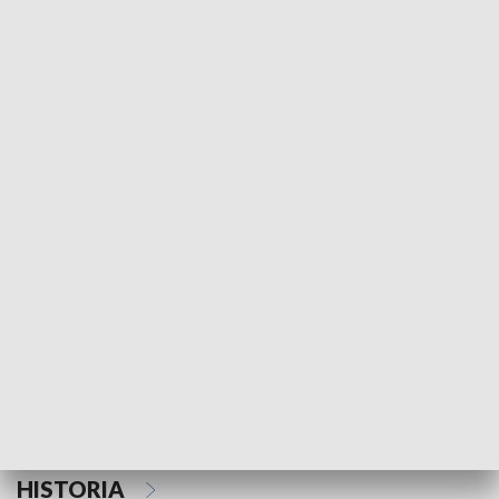
Morski Kompas
Z wiatrem w o
NAUKA I EDUKACJA
Z indeksem w ręku
Droga po suk
HISTORIA