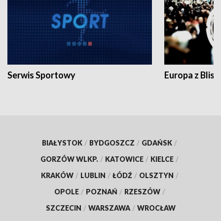
Serwis Sportowy
Europa z Blisk
BIAŁYSTOK
/
BYDGOSZCZ
/
GDAŃSK
/
GORZÓW WLKP.
/
KATOWICE
/
KIELCE
/
KRAKÓW
/
LUBLIN
/
ŁÓDŹ
/
OLSZTYN
/
OPOLE
/
POZNAŃ
/
RZESZÓW
/
SZCZECIN
/
WARSZAWA
/
WROCŁAW