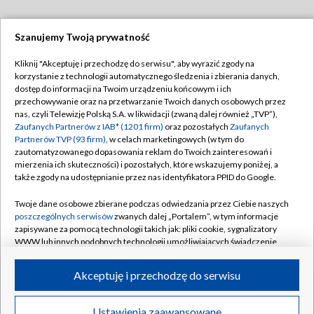
Szanujemy Twoją prywatność
Dołącz do nas:
Kliknij "Akceptuję i przechodzę do serwisu", aby wyrazić zgody na
korzystanie z technologii automatycznego śledzenia i zbierania danych,
TVP
dostęp do informacji na Twoim urządzeniu końcowym i ich
Abonament TVP
przechowywanie oraz na przetwarzanie Twoich danych osobowych przez
Regulamin TVP
nas, czyli Telewizję Polską S.A. w likwidacji (zwaną dalej również „TVP”),
Emisja w TVP
Polityka prywatności
Zaufanych Partnerów z IAB* (1201 firm)
oraz pozostałych
Zaufanych
Partnerów TVP (93 firm)
, w celach marketingowych (w tym do
Centrum informacji TVP
Moje zgody
zautomatyzowanego dopasowania reklam do Twoich zainteresowań i
mierzenia ich skuteczności) i pozostałych, które wskazujemy poniżej, a
Naziemna Telewizja Cyfrowa
Pomoc
także zgody na udostępnianie przez nas identyfikatora PPID do Google.
Sklep TVP
Biuro reklamy
Twoje dane osobowe zbierane podczas odwiedzania przez Ciebie naszych
Rada Programowa
Kontakt
poszczególnych serwisów
zwanych dalej „Portalem”, w tym informacje
zapisywane za pomocą technologii takich jak: pliki cookie, sygnalizatory
System NOS
WWW lub innych podobnych technologii umożliwiających świadczenie
dopasowanych i bezpiecznych usług, personalizację treści oraz reklam,
Informacje o nadawcy
Kanały
udostępnianie funkcji mediów społecznościowych oraz analizowanie
Akceptuję i przechodzę do serwisu
ruchu w Internecie.
Program dla prasy
©2026 Telewizja Polska S.A. w likwidacji
Biuro Reklamy
Twoje dane osobowe zbierane podczas odwiedzania przez Ciebie
Ustawienia zaawansowane