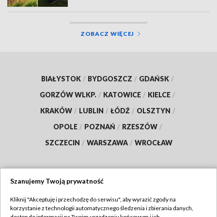
ZOBACZ WIĘCEJ
BIAŁYSTOK
/
BYDGOSZCZ
/
GDAŃSK
/
GORZÓW WLKP.
/
KATOWICE
/
KIELCE
/
KRAKÓW
/
LUBLIN
/
ŁÓDŹ
/
OLSZTYN
/
OPOLE
/
POZNAŃ
/
RZESZÓW
/
SZCZECIN
/
WARSZAWA
/
WROCŁAW
Szanujemy Twoją prywatność
Dołącz do nas:
Kliknij "Akceptuję i przechodzę do serwisu", aby wyrazić zgody na
korzystanie z technologii automatycznego śledzenia i zbierania danych,
TVP
dostęp do informacji na Twoim urządzeniu końcowym i ich