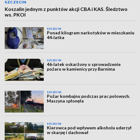
SZCZECIN
Koszalin jednym z punktów akcji CBA i KAS. Śledztwo
ws. PKOl
SZCZECIN
Ponad kilogram narkotyków w mieszkaniu
44‑latka
SZCZECIN
46‑latek oskarżony o sprowadzenie
pożaru w kamienicy przy Barnima
SZCZECIN
Pożar kombajnu podczas prac polowych.
Maszyna spłonęła
SZCZECIN
Kierowca pod wpływem alkoholu uderzył
w skarpę i dachował