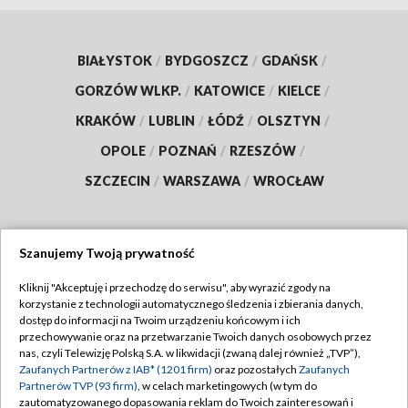
BIAŁYSTOK
/
BYDGOSZCZ
/
GDAŃSK
/
GORZÓW WLKP.
/
KATOWICE
/
KIELCE
/
KRAKÓW
/
LUBLIN
/
ŁÓDŹ
/
OLSZTYN
/
OPOLE
/
POZNAŃ
/
RZESZÓW
/
SZCZECIN
/
WARSZAWA
/
WROCŁAW
Szanujemy Twoją prywatność
Dołącz do nas:
Kliknij "Akceptuję i przechodzę do serwisu", aby wyrazić zgody na
korzystanie z technologii automatycznego śledzenia i zbierania danych,
TVP
dostęp do informacji na Twoim urządzeniu końcowym i ich
Abonament TVP
przechowywanie oraz na przetwarzanie Twoich danych osobowych przez
Regulamin TVP
nas, czyli Telewizję Polską S.A. w likwidacji (zwaną dalej również „TVP”),
Emisja w TVP
Polityka prywatności
Zaufanych Partnerów z IAB* (1201 firm)
oraz pozostałych
Zaufanych
Partnerów TVP (93 firm)
, w celach marketingowych (w tym do
Centrum informacji TVP
Moje zgody
zautomatyzowanego dopasowania reklam do Twoich zainteresowań i