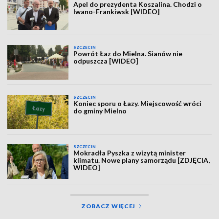
Apel do prezydenta Koszalina. Chodzi o
Iwano-Frankiwsk [WIDEO]
SZCZECIN
Powrót Łaz do Mielna. Sianów nie
odpuszcza [WIDEO]
SZCZECIN
Koniec sporu o Łazy. Miejscowość wróci
do gminy Mielno
SZCZECIN
Mokradła Pyszka z wizytą minister
klimatu. Nowe plany samorządu [ZDJĘCIA,
WIDEO]
ZOBACZ WIĘCEJ