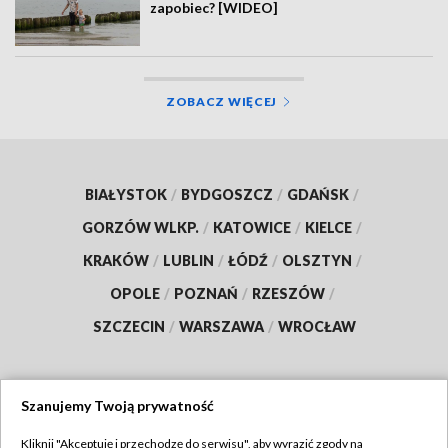
zapobiec? [WIDEO]
ZOBACZ WIĘCEJ
BIAŁYSTOK
/
BYDGOSZCZ
/
GDAŃSK
/
GORZÓW WLKP.
/
KATOWICE
/
KIELCE
/
KRAKÓW
/
LUBLIN
/
ŁÓDŹ
/
OLSZTYN
/
OPOLE
/
POZNAŃ
/
RZESZÓW
/
SZCZECIN
/
WARSZAWA
/
WROCŁAW
Szanujemy Twoją prywatność
Dołącz do nas:
Kliknij "Akceptuję i przechodzę do serwisu", aby wyrazić zgody na