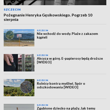
SZCZECIN
Pożegnanie Henryka Gęsikowskiego. Pogrzeb 10
sierpnia
SZCZECIN
Nie wchodź do wody. Plaże z zakazem
kąpieli
SZCZECIN
Akcyza w górę. E-papierosy będą droższe
[WIDEO]
SZCZECIN
Rolnicy kontra myśliwi. Spór o
odszkodowania [WIDEO]
SZCZECIN
Zgubione dziecko na plaży. Jak temu