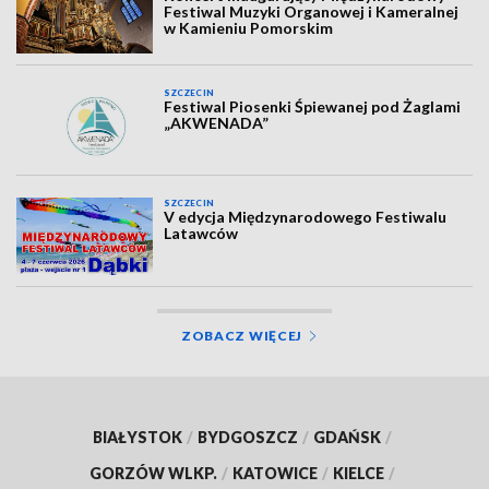
Festiwal Muzyki Organowej i Kameralnej
w Kamieniu Pomorskim
SZCZECIN
Festiwal Piosenki Śpiewanej pod Żaglami
„AKWENADA”
SZCZECIN
V edycja Międzynarodowego Festiwalu
Latawców
ZOBACZ WIĘCEJ
BIAŁYSTOK
/
BYDGOSZCZ
/
GDAŃSK
/
GORZÓW WLKP.
/
KATOWICE
/
KIELCE
/