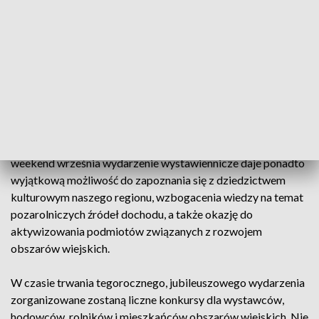
Bydła Mięsnego i Mlecznego, Wystawą Zwierząt
Futerkowych, Gołębi i Drobiu Ozdobnego.
Podczas tegorocznych Targów AGRO POMERANIA
zaplanowano stoiska wystawiennicze firm prezentujących
maszyny, sprzęt i urządzenia rolnicze, jak również stoiska
oferujące produkty ogrodnicze, nawozy, środki ochrony
roślin oraz nowoczesne innowacyjne technologie stosowane
w rolnictwie. Organizowane corocznie zawsze w drugi
weekend września wydarzenie wystawiennicze daje ponadto
wyjątkową możliwość do zapoznania się z dziedzictwem
kulturowym naszego regionu, wzbogacenia wiedzy na temat
pozarolniczych źródeł dochodu, a także okazję do
aktywizowania podmiotów związanych z rozwojem
obszarów wiejskich.
W czasie trwania tegorocznego, jubileuszowego wydarzenia
zorganizowane zostaną liczne konkursy dla wystawców,
hodowców, rolników i mieszkańców obszarów wiejskich. Nie