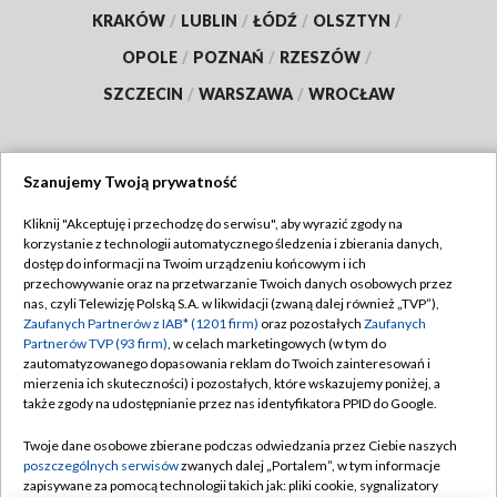
KRAKÓW
/
LUBLIN
/
ŁÓDŹ
/
OLSZTYN
/
OPOLE
/
POZNAŃ
/
RZESZÓW
/
SZCZECIN
/
WARSZAWA
/
WROCŁAW
Szanujemy Twoją prywatność
Dołącz do nas:
Kliknij "Akceptuję i przechodzę do serwisu", aby wyrazić zgody na
korzystanie z technologii automatycznego śledzenia i zbierania danych,
TVP
dostęp do informacji na Twoim urządzeniu końcowym i ich
Abonament TVP
przechowywanie oraz na przetwarzanie Twoich danych osobowych przez
Regulamin TVP
nas, czyli Telewizję Polską S.A. w likwidacji (zwaną dalej również „TVP”),
Emisja w TVP
Polityka prywatności
Zaufanych Partnerów z IAB* (1201 firm)
oraz pozostałych
Zaufanych
Partnerów TVP (93 firm)
, w celach marketingowych (w tym do
Centrum informacji TVP
Moje zgody
zautomatyzowanego dopasowania reklam do Twoich zainteresowań i
mierzenia ich skuteczności) i pozostałych, które wskazujemy poniżej, a
Naziemna Telewizja Cyfrowa
Pomoc
także zgody na udostępnianie przez nas identyfikatora PPID do Google.
Sklep TVP
Biuro reklamy
Twoje dane osobowe zbierane podczas odwiedzania przez Ciebie naszych
Rada Programowa
Kontakt
poszczególnych serwisów
zwanych dalej „Portalem”, w tym informacje
zapisywane za pomocą technologii takich jak: pliki cookie, sygnalizatory