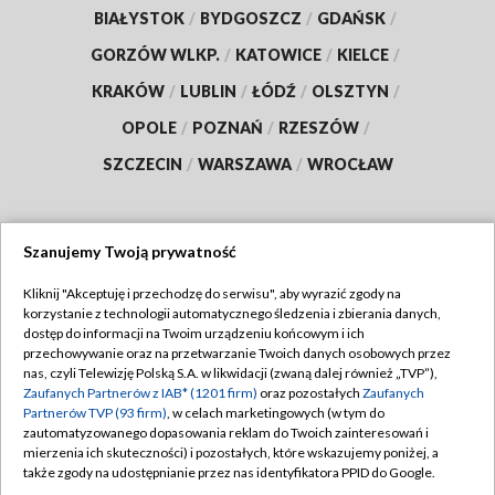
BIAŁYSTOK
/
BYDGOSZCZ
/
GDAŃSK
/
GORZÓW WLKP.
/
KATOWICE
/
KIELCE
/
KRAKÓW
/
LUBLIN
/
ŁÓDŹ
/
OLSZTYN
/
OPOLE
/
POZNAŃ
/
RZESZÓW
/
SZCZECIN
/
WARSZAWA
/
WROCŁAW
Szanujemy Twoją prywatność
Dołącz do nas:
Kliknij "Akceptuję i przechodzę do serwisu", aby wyrazić zgody na
korzystanie z technologii automatycznego śledzenia i zbierania danych,
TVP
dostęp do informacji na Twoim urządzeniu końcowym i ich
Abonament TVP
przechowywanie oraz na przetwarzanie Twoich danych osobowych przez
Regulamin TVP
nas, czyli Telewizję Polską S.A. w likwidacji (zwaną dalej również „TVP”),
Emisja w TVP
Polityka prywatności
Zaufanych Partnerów z IAB* (1201 firm)
oraz pozostałych
Zaufanych
Partnerów TVP (93 firm)
, w celach marketingowych (w tym do
Centrum informacji TVP
Moje zgody
zautomatyzowanego dopasowania reklam do Twoich zainteresowań i
mierzenia ich skuteczności) i pozostałych, które wskazujemy poniżej, a
Naziemna Telewizja Cyfrowa
Pomoc
także zgody na udostępnianie przez nas identyfikatora PPID do Google.