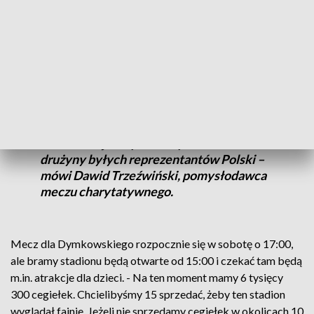
Dymkowskiego, ostatnio trenera piłkarek nożnych Pogoni.
W sobotę na boisku stadionu przy ul. Twardowskiego w
Szczecinie zobaczymy prawdziwy gwiazdozbiór.
- Kuba Błaszczykowski, Sławek Peszko,
Tomek Hajto, Marek Citko, Darek
Dziekanowski, Marcin Wasilewski, Paweł
Brożek - to jest tylko mały ułamek z
drużyny byłych reprezentantów Polski –
mówi Dawid Trzeźwiński, pomysłodawca
meczu charytatywnego.
Mecz dla Dymkowskiego rozpocznie się w sobotę o 17:00,
ale bramy stadionu będą otwarte od 15:00 i czekać tam będą
m.in. atrakcje dla dzieci. - Na ten moment mamy 6 tysięcy
300 cegiełek. Chcielibyśmy 15 sprzedać, żeby ten stadion
wyglądał fajnie. Jeżeli nie sprzedamy cegiełek w okolicach 10