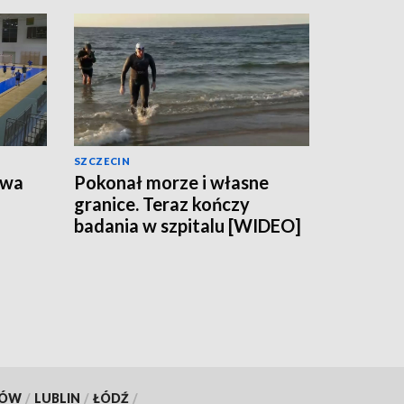
SZCZECIN
owa
Pokonał morze i własne
granice. Teraz kończy
badania w szpitalu [WIDEO]
KÓW
/
LUBLIN
/
ŁÓDŹ
/