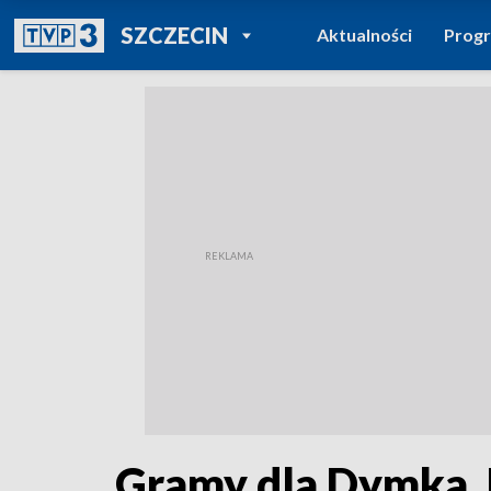
POWRÓT DO
SZCZECIN
Aktualności
Prog
TVP REGIONY
Gramy dla Dymka.