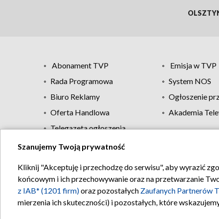
OLSZTY
Abonament TVP
Emisja w TVP
Rada Programowa
System NOS
Biuro Reklamy
Ogłoszenie pr
Oferta Handlowa
Akademia Tele
Telegazeta ogłoszenia
Szanujemy Twoją prywatność
Regulamin TVP
Kliknij "Akceptuję i przechodzę do serwisu", aby wyrazić zg
końcowym i ich przechowywanie oraz na przetwarzanie Twoich
z IAB* (1201 firm)
oraz pozostałych
Zaufanych Partnerów T
mierzenia ich skuteczności) i pozostałych, które wskazujemy