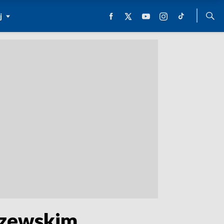
j
zewskim,