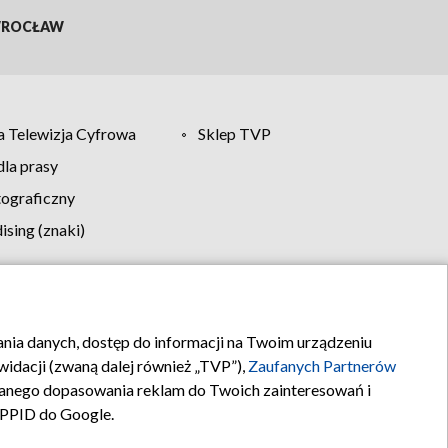
ROCŁAW
 Telewizja Cyfrowa
Sklep TVP
la prasy
tograficzny
sing (znaki)
klamy
Kontakt
rania danych, dostęp do informacji na Twoim urządzeniu
idacji (zwaną dalej również „TVP”),
Zaufanych Partnerów
anego dopasowania reklam do Twoich zainteresowań i
a PPID do Google.