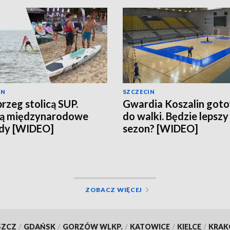
IN
SZCZECIN
rzeg stolicą SUP.
Gwardia Koszalin got
ją międzynarodowe
do walki. Będzie lepszy
dy [WIDEO]
sezon? [WIDEO]
ZOBACZ WIĘCEJ
SZCZ
/
GDAŃSK
/
GORZÓW WLKP.
/
KATOWICE
/
KIELCE
/
KRA