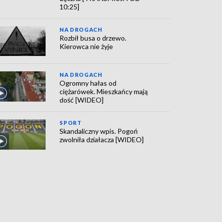
10:25]
NA DROGACH
Rozbił busa o drzewo.
Kierowca nie żyje
NA DROGACH
Ogromny hałas od
ciężarówek. Mieszkańcy mają
dość [WIDEO]
SPORT
Skandaliczny wpis. Pogoń
zwolniła działacza [WIDEO]