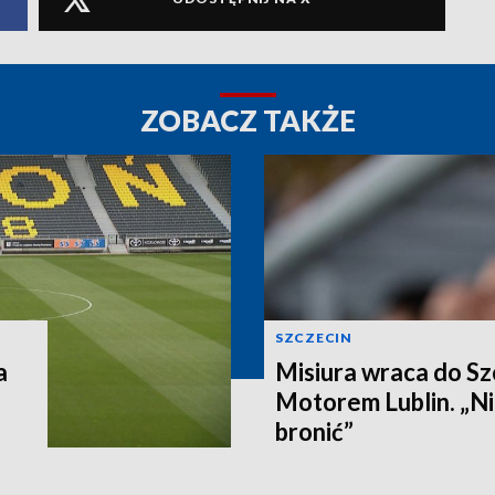
ZOBACZ TAKŻE
SZCZECIN
a
Misiura wraca do Sz
Motorem Lublin. „Ni
bronić”