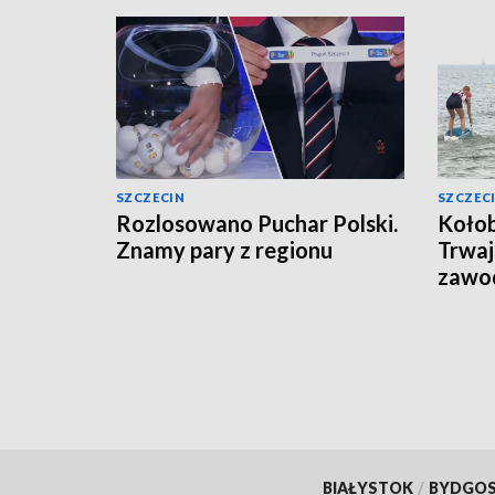
SZCZECIN
SZCZEC
Rozlosowano Puchar Polski.
Kołob
Znamy pary z regionu
Trwa
zawo
BIAŁYSTOK
/
BYDGO