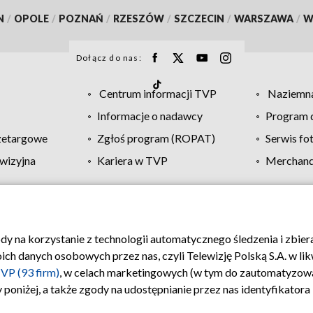
N
/
OPOLE
/
POZNAŃ
/
RZESZÓW
/
SZCZECIN
/
WARSZAWA
/
W
Dołącz do nas:
Centrum informacji TVP
Naziemna
Informacje o nadawcy
Program d
zetargowe
Zgłoś program (ROPAT)
Serwis fo
wizyjna
Kariera w TVP
Merchandi
Polityka prywatności
Moje zgody
Pomoc
Biuro re
ody na korzystanie z technologii automatycznego śledzenia i zbie
 danych osobowych przez nas, czyli Telewizję Polską S.A. w likw
VP (93 firm)
, w celach marketingowych (w tym do zautomatyzow
 poniżej, a także zgody na udostępnianie przez nas identyfikator