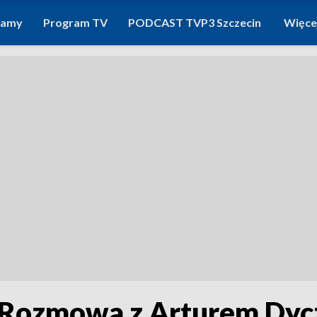
ramy
Program TV
PODCAST TVP3 Szczecin
Więce
 Rozmowa z Arturem Dyc