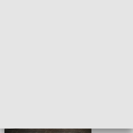
Z indeksem w ręku
Droga po suk
HISTORIA