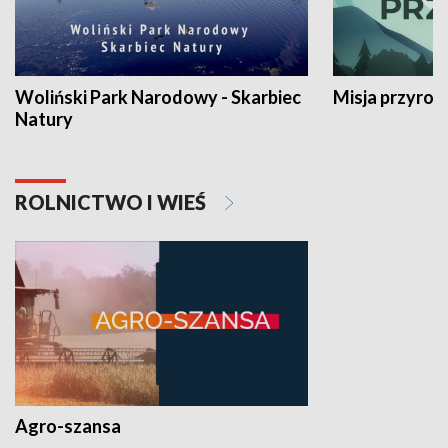
Woliński Park Narodowy - Skarbiec
Misja przyrod
Natury
ROLNICTWO I WIEŚ
Agro-szansa