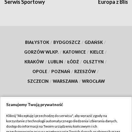
Serwis Sportowy
Europa z Blisk
BIAŁYSTOK
/
BYDGOSZCZ
/
GDAŃSK
/
GORZÓW WLKP.
/
KATOWICE
/
KIELCE
/
KRAKÓW
/
LUBLIN
/
ŁÓDŹ
/
OLSZTYN
/
OPOLE
/
POZNAŃ
/
RZESZÓW
/
SZCZECIN
/
WARSZAWA
/
WROCŁAW
Szanujemy Twoją prywatność
Dołącz do nas:
Kliknij "Akceptuję i przechodzę do serwisu", aby wyrazić zgody na
korzystanie z technologii automatycznego śledzenia i zbierania danych,
TVP
dostęp do informacji na Twoim urządzeniu końcowym i ich
Abonament TVP
przechowywanie oraz na przetwarzanie Twoich danych osobowych przez