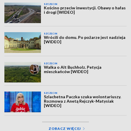
SZCZECIN
Kościno przeciw inwestycji. Obawy o hałas
i drogi [WIDEO]
SZCZECIN
Wrócili do domu. Po pożarze jest nadzieja
[WIDEO]
SZCZECIN
Walka o Alt Buchholz. Petycja
mieszkańców [WIDEO]
SZCZECIN
Szlachetna Paczka szuka wolontariuszy.
Rozmowa z Anetą Rejczyk-Matysiak
[WIDEO]
ZOBACZ WIĘCEJ