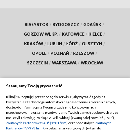
BIAŁYSTOK
/
BYDGOSZCZ
/
GDAŃSK
/
GORZÓW WLKP.
/
KATOWICE
/
KIELCE
/
KRAKÓW
/
LUBLIN
/
ŁÓDŹ
/
OLSZTYN
/
OPOLE
/
POZNAŃ
/
RZESZÓW
/
SZCZECIN
/
WARSZAWA
/
WROCŁAW
Szanujemy Twoją prywatność
Dołącz do nas:
Kliknij "Akceptuję i przechodzę do serwisu", aby wyrazić zgody na
korzystanie z technologii automatycznego śledzenia i zbierania danych,
TVP
dostęp do informacji na Twoim urządzeniu końcowym i ich
Abonament TVP
przechowywanie oraz na przetwarzanie Twoich danych osobowych przez
Regulamin TVP
nas, czyli Telewizję Polską S.A. w likwidacji (zwaną dalej również „TVP”),
Emisja w TVP
Polityka prywatności
Zaufanych Partnerów z IAB* (1201 firm)
oraz pozostałych
Zaufanych
Partnerów TVP (93 firm)
, w celach marketingowych (w tym do