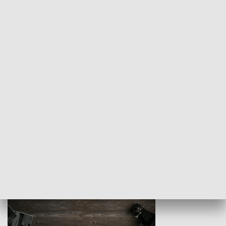
Z indeksem w ręku
Droga po suk
HISTORIA