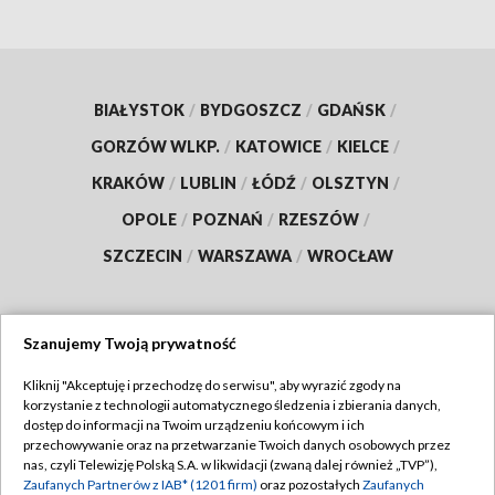
BIAŁYSTOK
/
BYDGOSZCZ
/
GDAŃSK
/
GORZÓW WLKP.
/
KATOWICE
/
KIELCE
/
KRAKÓW
/
LUBLIN
/
ŁÓDŹ
/
OLSZTYN
/
OPOLE
/
POZNAŃ
/
RZESZÓW
/
SZCZECIN
/
WARSZAWA
/
WROCŁAW
Szanujemy Twoją prywatność
Dołącz do nas:
Kliknij "Akceptuję i przechodzę do serwisu", aby wyrazić zgody na
korzystanie z technologii automatycznego śledzenia i zbierania danych,
TVP
dostęp do informacji na Twoim urządzeniu końcowym i ich
Abonament TVP
przechowywanie oraz na przetwarzanie Twoich danych osobowych przez
Regulamin TVP
nas, czyli Telewizję Polską S.A. w likwidacji (zwaną dalej również „TVP”),
Emisja w TVP
Polityka prywatności
Zaufanych Partnerów z IAB* (1201 firm)
oraz pozostałych
Zaufanych