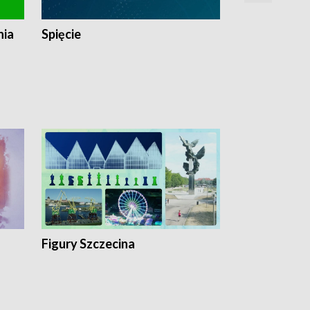
nia
Spięcie
Niedziałkow
Figury Szczecina