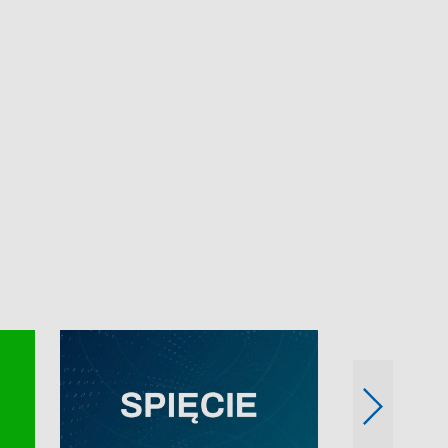
e-mail: kronika@tvp.pl.
e-mail: kronika@t