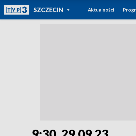
POWRÓT DO
SZCZECIN
Aktualności
Prog
TVP REGIONY
9:30, 29.09.23