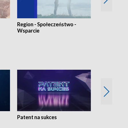
Region - Społeczeństwo -
Bez Barier
Wsparcie
Patent na sukces
Rolnictwo w 