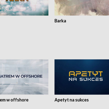
Barka
rem w offshore
Apetyt na sukces