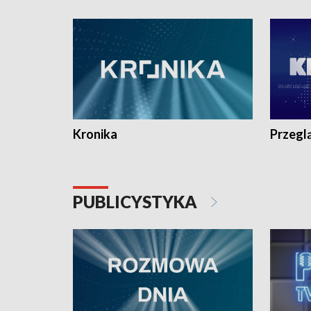
e-mail: kronika@tvp.pl.
e-mail: k
Kronika
Przegl
PUBLICYSTYKA