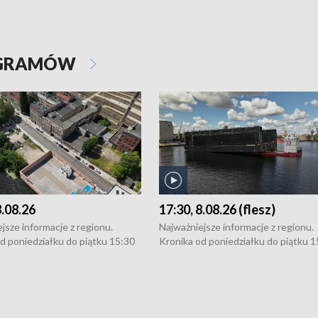
OGRAMÓW
8.08.26
17:30, 8.08.26 (flesz)
jsze informacje z regionu.
Najważniejsze informacje z regionu.
d poniedziałku do piątku 15:30
Kronika od poniedziałku do piątku 1
16:30 (+ rozmowa), 18:30, 21:30.
(flesz), 16:30 (+ rozmowa), 18:30, 21
y i święta 15:30 i 16:30
W weekendy i święta 15:30 i 16:30
8:30 i 21:30. Dziennikarze czekają
(flesz), 18:30 i 21:30. Dziennikarze c
a zgłoszenia: Szczecin - tel. 91-
na Państwa zgłoszenia: Szczecin - te
0, Koszalin - tel. 94-34-50-054,
4 8-10-400, Koszalin - tel. 94-34-50