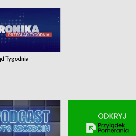
ronika@tvp.pl.
e-mail: kronika@tvp.pl.
ąd Tygodnia