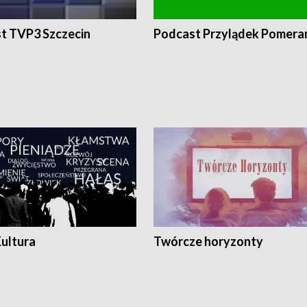
t TVP3 Szczecin
Podcast Przylądek Pomera
Kultura
Twórcze horyzonty