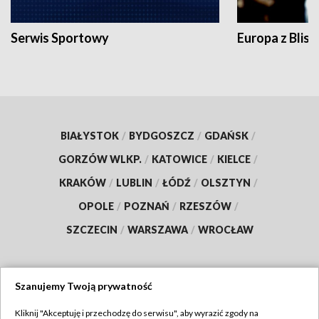
Serwis Sportowy
Europa z Blisk
BIAŁYSTOK
/
BYDGOSZCZ
/
GDAŃSK
/
GORZÓW WLKP.
/
KATOWICE
/
KIELCE
/
KRAKÓW
/
LUBLIN
/
ŁÓDŹ
/
OLSZTYN
/
OPOLE
/
POZNAŃ
/
RZESZÓW
/
SZCZECIN
/
WARSZAWA
/
WROCŁAW
Szanujemy Twoją prywatność
Dołącz do nas:
Kliknij "Akceptuję i przechodzę do serwisu", aby wyrazić zgody na