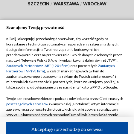
SZCZECIN
/
WARSZAWA
/
WROCŁAW
Szanujemy Twoją prywatność
Dołącz do nas:
Kliknij "Akceptuję i przechodzę do serwisu", aby wyrazić zgody na
korzystanie z technologii automatycznego śledzenia i zbierania danych,
TVP
dostęp do informacji na Twoim urządzeniu końcowym i ich
Abonament TVP
przechowywanie oraz na przetwarzanie Twoich danych osobowych przez
Regulamin TVP
nas, czyli Telewizję Polską S.A. w likwidacji (zwaną dalej również „TVP”),
Emisja w TVP
Polityka prywatności
Zaufanych Partnerów z IAB* (1201 firm)
oraz pozostałych
Zaufanych
Partnerów TVP (93 firm)
, w celach marketingowych (w tym do
Centrum informacji TVP
Moje zgody
zautomatyzowanego dopasowania reklam do Twoich zainteresowań i
mierzenia ich skuteczności) i pozostałych, które wskazujemy poniżej, a
Naziemna Telewizja Cyfrowa
Pomoc
także zgody na udostępnianie przez nas identyfikatora PPID do Google.
Sklep TVP
Biuro reklamy
Twoje dane osobowe zbierane podczas odwiedzania przez Ciebie naszych
Rada Programowa
Kontakt
poszczególnych serwisów
zwanych dalej „Portalem”, w tym informacje
zapisywane za pomocą technologii takich jak: pliki cookie, sygnalizatory
System NOS
WWW lub innych podobnych technologii umożliwiających świadczenie
dopasowanych i bezpiecznych usług, personalizację treści oraz reklam,
Informacje o nadawcy
Kanały
udostępnianie funkcji mediów społecznościowych oraz analizowanie
Akceptuję i przechodzę do serwisu
ruchu w Internecie.
Program dla prasy