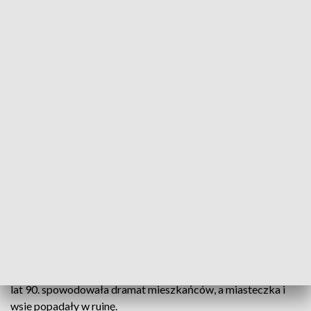
zdeterminowane, by wspierać rejony kraju, o których
zapominali poprzednicy.
- To będzie wybór między Prawem i
Sprawiedliwością a ewentualnym rządem
Donalda Tuska, jeżeli wygra opozycja.
Chcemy zrobić wszystko, żeby te lata,
które tutaj mieszkańcy pamiętają, kiedy
ludzie stąd wyjeżdżali; te lata beznadziei
za rządów Donalda Tuska nigdy tutaj nie
wróciły – mówił wiceminister spraw
wewnętrznych i administracji Paweł
Szefernaker, kandydat PiS do Sejmu.
Likwidacja Państwowych Gospodarstw Rolnych na początku
lat 90. spowodowała dramat mieszkańców, a miasteczka i
wsie popadały w ruinę.