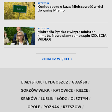
SZCZECIN
Koniec sporu o Łazy. Miejscowość wróci
do gminy Mielno
SZCZECIN
Mokradła Pyszka z wizytą minister
klimatu. Nowe plany samorządu [ZDJĘCIA,
WIDEO]
ZOBACZ WIĘCEJ
BIAŁYSTOK
/
BYDGOSZCZ
/
GDAŃSK
/
GORZÓW WLKP.
/
KATOWICE
/
KIELCE
/
KRAKÓW
/
LUBLIN
/
ŁÓDŹ
/
OLSZTYN
/
OPOLE
/
POZNAŃ
/
RZESZÓW
/