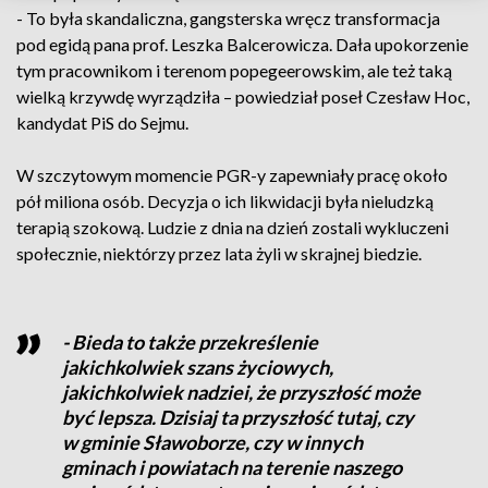
- To była skandaliczna, gangsterska wręcz transformacja
pod egidą pana prof. Leszka Balcerowicza. Dała upokorzenie
tym pracownikom i terenom popegeerowskim, ale też taką
wielką krzywdę wyrządziła – powiedział poseł Czesław Hoc,
kandydat PiS do Sejmu.
W szczytowym momencie PGR-y zapewniały pracę około
pół miliona osób. Decyzja o ich likwidacji była nieludzką
terapią szokową. Ludzie z dnia na dzień zostali wykluczeni
społecznie, niektórzy przez lata żyli w skrajnej biedzie.
- Bieda to także przekreślenie
jakichkolwiek szans życiowych,
jakichkolwiek nadziei, że przyszłość może
być lepsza. Dzisiaj ta przyszłość tutaj, czy
w gminie Sławoborze, czy w innych
gminach i powiatach na terenie naszego