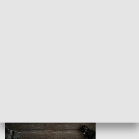
Z indeksem w ręku
Droga po suk
HISTORIA