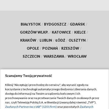
BIAŁYSTOK
/
BYDGOSZCZ
/
GDAŃSK
/
GORZÓW WLKP.
/
KATOWICE
/
KIELCE
/
KRAKÓW
/
LUBLIN
/
ŁÓDŹ
/
OLSZTYN
/
OPOLE
/
POZNAŃ
/
RZESZÓW
/
SZCZECIN
/
WARSZAWA
/
WROCŁAW
Szanujemy Twoją prywatność
Dołącz do nas:
Kliknij "Akceptuję i przechodzę do serwisu", aby wyrazić zgody na
korzystanie z technologii automatycznego śledzenia i zbierania danych,
TVP
dostęp do informacji na Twoim urządzeniu końcowym i ich
Abonament TVP
przechowywanie oraz na przetwarzanie Twoich danych osobowych przez
Regulamin TVP
nas, czyli Telewizję Polską S.A. w likwidacji (zwaną dalej również „TVP”),
Emisja w TVP
Polityka prywatności
Zaufanych Partnerów z IAB* (1201 firm)
oraz pozostałych
Zaufanych