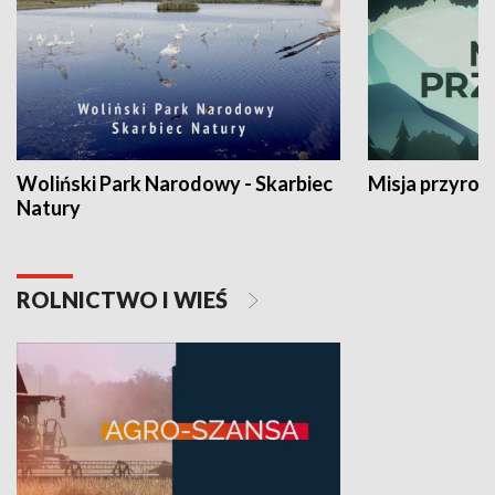
Woliński Park Narodowy - Skarbiec
Misja przyrod
Natury
ROLNICTWO I WIEŚ