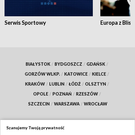
Serwis Sportowy
Europa z Blisk
BIAŁYSTOK
/
BYDGOSZCZ
/
GDAŃSK
/
GORZÓW WLKP.
/
KATOWICE
/
KIELCE
/
KRAKÓW
/
LUBLIN
/
ŁÓDŹ
/
OLSZTYN
/
OPOLE
/
POZNAŃ
/
RZESZÓW
/
SZCZECIN
/
WARSZAWA
/
WROCŁAW
Szanujemy Twoją prywatność
Dołącz do nas: