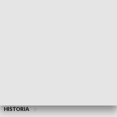
Morski Kompas
Z wiatrem w o
NAUKA I EDUKACJA
Z indeksem w ręku
Droga po suk
HISTORIA