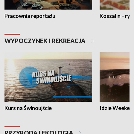
Pracownia reportażu
Koszalin – ryt
WYPOCZYNEK I REKREACJA
Kurs na Świnoujście
Idzie Weeken
PRZYRODA I EKOLOGIA