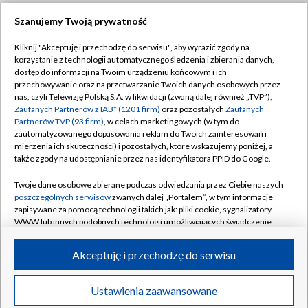
Szanujemy Twoją prywatność
Dołącz do nas:
Kliknij "Akceptuję i przechodzę do serwisu", aby wyrazić zgody na
korzystanie z technologii automatycznego śledzenia i zbierania danych,
TVP
dostęp do informacji na Twoim urządzeniu końcowym i ich
Abonament TVP
przechowywanie oraz na przetwarzanie Twoich danych osobowych przez
Regulamin TVP
nas, czyli Telewizję Polską S.A. w likwidacji (zwaną dalej również „TVP”),
Emisja w TVP
Polityka prywatności
Zaufanych Partnerów z IAB* (1201 firm)
oraz pozostałych
Zaufanych
Partnerów TVP (93 firm)
, w celach marketingowych (w tym do
Centrum informacji TVP
Moje zgody
zautomatyzowanego dopasowania reklam do Twoich zainteresowań i
mierzenia ich skuteczności) i pozostałych, które wskazujemy poniżej, a
Naziemna Telewizja Cyfrowa
Pomoc
także zgody na udostępnianie przez nas identyfikatora PPID do Google.
Sklep TVP
Biuro reklamy
Twoje dane osobowe zbierane podczas odwiedzania przez Ciebie naszych
Rada Programowa
Kontakt
poszczególnych serwisów
zwanych dalej „Portalem”, w tym informacje
zapisywane za pomocą technologii takich jak: pliki cookie, sygnalizatory
System NOS
WWW lub innych podobnych technologii umożliwiających świadczenie
dopasowanych i bezpiecznych usług, personalizację treści oraz reklam,
Informacje o nadawcy
Kanały
udostępnianie funkcji mediów społecznościowych oraz analizowanie
Akceptuję i przechodzę do serwisu
ruchu w Internecie.
Program dla prasy
©2026 Telewizja Polska S.A. w likwidacji
Biuro Reklamy
Twoje dane osobowe zbierane podczas odwiedzania przez Ciebie
Ustawienia zaawansowane
poszczególnych serwisów
na Portalu, takie jak adresy IP, identyfikatory
Ogłoszenie przetargowe