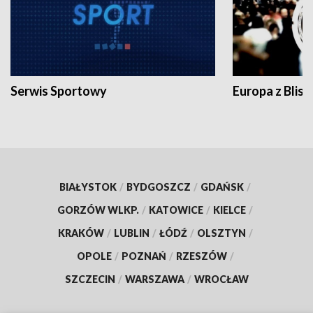
Serwis Sportowy
Europa z Blisk
BIAŁYSTOK
/
BYDGOSZCZ
/
GDAŃSK
/
GORZÓW WLKP.
/
KATOWICE
/
KIELCE
/
KRAKÓW
/
LUBLIN
/
ŁÓDŹ
/
OLSZTYN
/
OPOLE
/
POZNAŃ
/
RZESZÓW
/
SZCZECIN
/
WARSZAWA
/
WROCŁAW