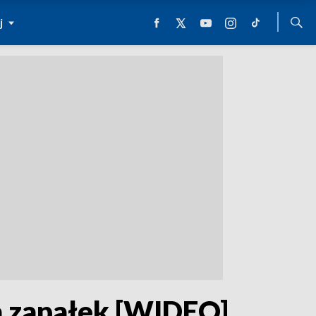
j
na zapałek [WIDEO]