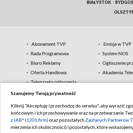
BIAŁYSTOK
/
BYDGO
OLSZTY
Abonament TVP
Emisja w TVP
Rada Programowa
System NOS
Biuro Reklamy
Ogłoszenie pr
Oferta Handlowa
Akademia Tele
Telegazeta ogłoszenia
Szanujemy Twoją prywatność
Regulamin TVP
Kliknij "Akceptuję i przechodzę do serwisu", aby wyrazić zg
końcowym i ich przechowywanie oraz na przetwarzanie Twoich
z IAB* (1201 firm)
oraz pozostałych
Zaufanych Partnerów T
mierzenia ich skuteczności) i pozostałych, które wskazujemy