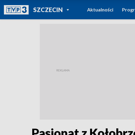
POWRÓT DO
SZCZECIN
Aktualności
Prog
TVP REGIONY
Pasjonat z Kołobrz