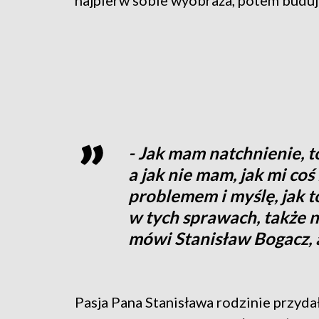
najpierw sobie wyobraża, potem buduj
- Jak mam natchnienie, to
a jak nie mam, jak mi coś
problemem i myślę, jak t
w tych sprawach, także n
mówi Stanisław Bogacz, 
Pasja Pana Stanisława rodzinie przydał