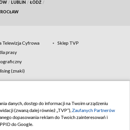
KÓW
/
LUBLIN
/
ŁÓDŹ
/
ROCŁAW
 Telewizja Cyfrowa
Sklep TVP
la prasy
tograficzny
sing (znaki)
klamy
Kontakt
rania danych, dostęp do informacji na Twoim urządzeniu
idacji (zwaną dalej również „TVP”),
Zaufanych Partnerów
anego dopasowania reklam do Twoich zainteresowań i
a PPID do Google.