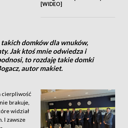
[WIDEO]
m takich domków dla wnuków,
ty. Jak ktoś mnie odwiedza i
odnosi, to rozdaję takie domki
ogacz, autor makiet.
a cierpliwość
nie brakuje,
tóre widział
. I zawsze