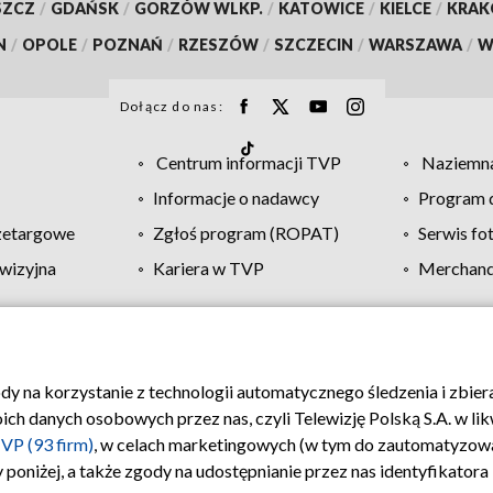
SZCZ
/
GDAŃSK
/
GORZÓW WLKP.
/
KATOWICE
/
KIELCE
/
KRA
N
/
OPOLE
/
POZNAŃ
/
RZESZÓW
/
SZCZECIN
/
WARSZAWA
/
W
Dołącz do nas:
Centrum informacji TVP
Naziemna
Informacje o nadawcy
Program d
zetargowe
Zgłoś program (ROPAT)
Serwis fo
wizyjna
Kariera w TVP
Merchandi
Polityka prywatności
Moje zgody
Pomoc
Biuro re
ody na korzystanie z technologii automatycznego śledzenia i zbie
 danych osobowych przez nas, czyli Telewizję Polską S.A. w likw
VP (93 firm)
, w celach marketingowych (w tym do zautomatyzow
 poniżej, a także zgody na udostępnianie przez nas identyfikator