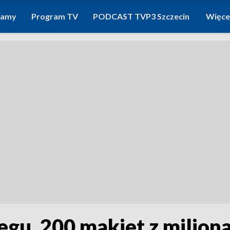
ramy
Program TV
PODCAST TVP3 Szczecin
Więce
egu. 200 makiet z milio