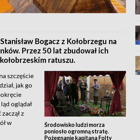
 Stanisław Bogacz z Kołobrzegu na
nków. Przez 50 lat zbudował ich
 kołobrzeskim ratuszu.
 na szczęście
ział, jak go
 okręcie
ląd oglądał
 zaczął z
iół w
Środowisko ludzi morza
poniosło ogromną stratę.
Pożegnanie kapitana Folty