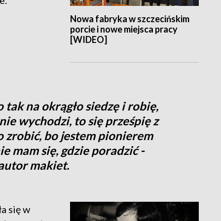
e.
Nowa fabryka w szczecińskim
porcie i nowe miejsca pracy
[WIDEO]
 tak na okrągło siedzę i robię,
 nie wychodzi, to się prześpię z
o zrobić, bo jestem pionierem
ie mam się, gdzie poradzić -
autor makiet.
a się w