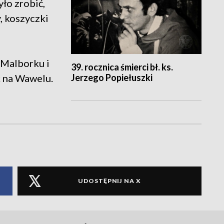
ło zrobić,
y, koszyczki
 Malborku i
39. rocznica śmierci bł. ks.
Jerzego Popiełuszki
k na Wawelu.
UDOSTĘPNIJ NA X