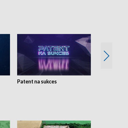
Patent na sukces
Rolnictwo w 