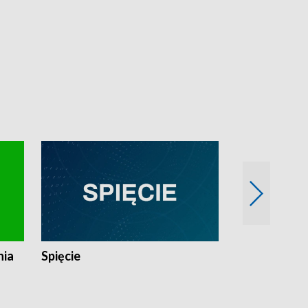
nia
Spięcie
Niedziałkow