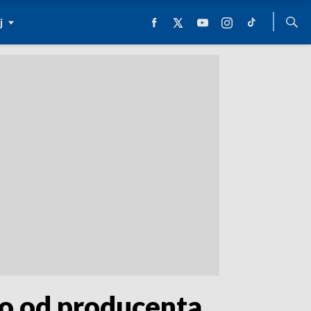
j
to od producenta