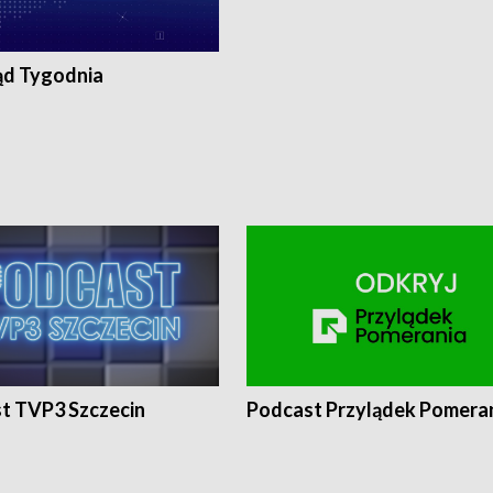
ąd Tygodnia
t TVP3 Szczecin
Podcast Przylądek Pomera