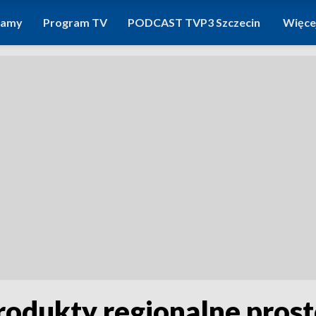
ramy
Program TV
PODCAST TVP3 Szczecin
Więce
rodukty regionalne pros