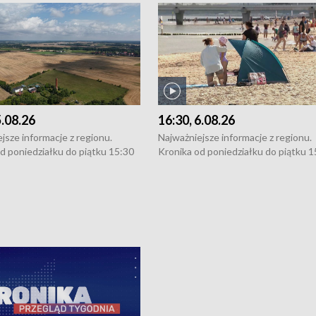
5.08.26
16:30, 6.08.26
jsze informacje z regionu.
Najważniejsze informacje z regionu.
d poniedziałku do piątku 15:30
Kronika od poniedziałku do piątku 1
16:30 (+ rozmowa), 18:30, 21:30.
(flesz), 16:30 (+ rozmowa), 18:30, 21
y i święta 15:30 i 16:30
W weekendy i święta 15:30 i 16:30
8:30 i 21:30. Dziennikarze czekają
(flesz), 18:30 i 21:30. Dziennikarze c
a zgłoszenia: Szczecin - tel. 91-
na Państwa zgłoszenia: Szczecin - te
0, Koszalin - tel. 94-34-50-054,
4 8-10-400, Koszalin - tel. 94-34-50
ronika@tvp.pl.
e-mail: kronika@tvp.pl.