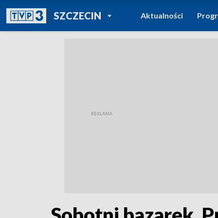
POWRÓT DO
SZCZECIN
Aktualności
Prog
TVP REGIONY
Sobotni bazarek. P