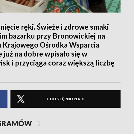
ięcie ręki. Świeże i zdrowe smaki
im bazarku przy Bronowickiej na
łu Krajowego Ośrodka Wsparcia
 już na dobre wpisało się w
sk i przyciąga coraz większą liczbę
UDOSTĘPNIJ NA X
OGRAMÓW