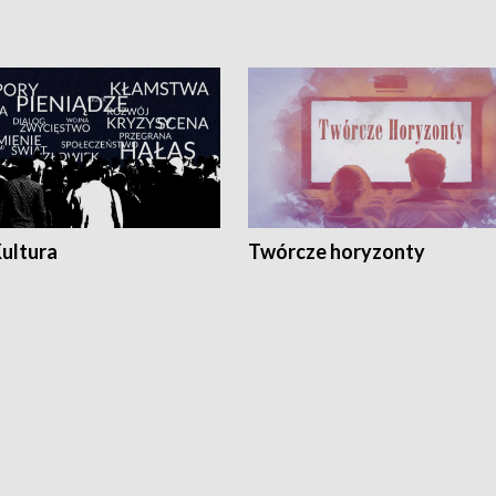
Kultura
Twórcze horyzonty